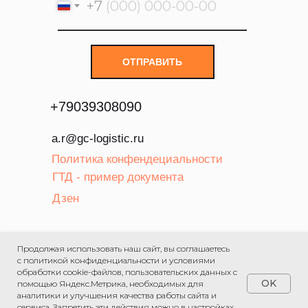
+7
ОТПРАВИТЬ
+
79039308090
a.r@gc-logistic.ru
Политика конфендециальности
ГТД - пример документа
Дзен
ООО «Авангард» ИНН:
Продолжая использовать наш сайт, вы соглашаетесь
5902162993
с политикой конфиденциальности и условиями
обработки cookie-файлов, пользовательских данных с
OK
помощью Яндекс.Метрика, необходимых для
аналитики и улучшения качества работы сайта и
сервиса. Запретить эти действия можно в настройках