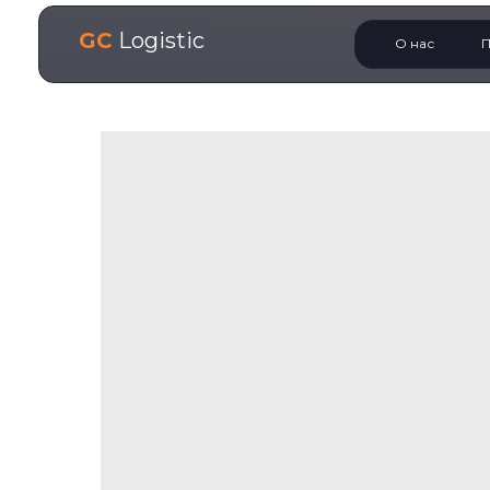
GC
Logistic
О нас
П