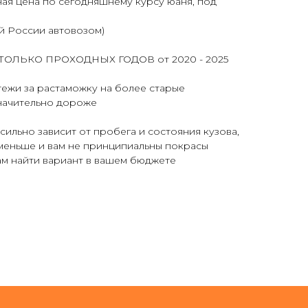
ная цена по сегодняшнему курсу юаня, под
й России автовозом)
и ТОЛЬКО ПРОХОДНЫХ ГОДОВ от 2020 - 2025
тежи за растаможку на более старые
значительно дороже
сильно зависит от пробега и состояния кузова,
меньше и вам не принципиальны покрасы
ам найти вариант в вашем бюджете