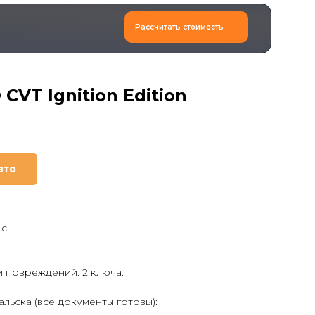
Рассчитать стоимость
CVT Ignition Edition
вто
.с
и повреждений. 2 ключа.
льска (все документы готовы):