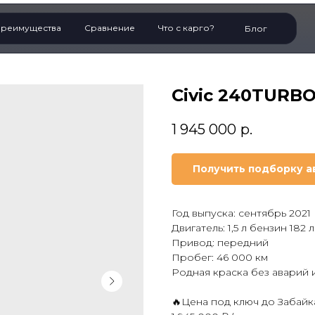
реимущества
Сравнение
Что с карго?
Блог
Civic 240TURBO 
1 945 000
р.
Получить подборку а
Год выпуска: сентябрь 2021
Двигатель: 1,5 л бензин 182 л
Привод: передний
Пробег: 46 000 км
Родная краска без аварий 
🔥Цена под ключ до Забайка