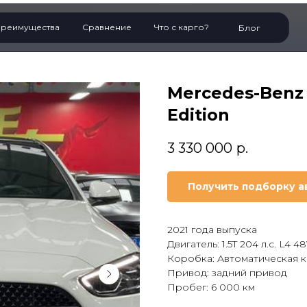
реимущества
Сравнение
Что с карго?
Блог
Mercedes-Benz C
Edition
3 330 000
р.
Получить подборку а
2021 года выпуска
Двигатель: 1.5T 204 л.с. L4
Коробка: Автоматическая ко
Привод: задний привод
Пробег: 6 000 км