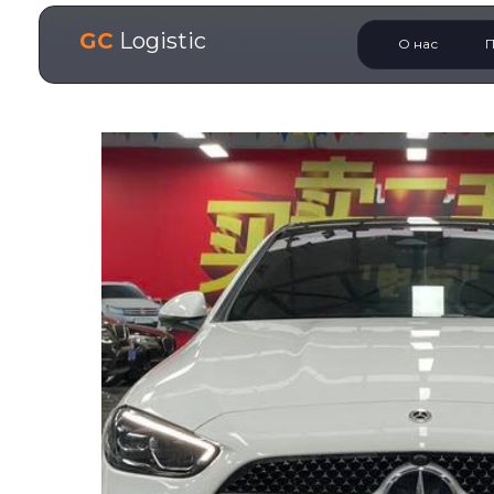
GC
Logistic
О нас
П