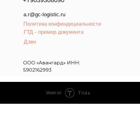
+
79039308090
a.r@gc-logistic.ru
Политика конфендециальности
ГТД - пример документа
Дзен
ООО «Авангард» ИНН:
5902162993
Tilda
Made on
BY HRASH
КИТАЙСКИЙ ЧАЙ