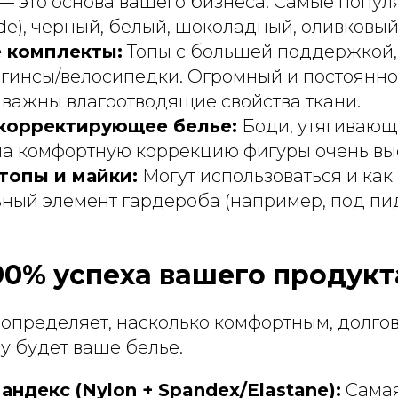
— это основа вашего бизнеса. Самые попул
e), черный, белый, шоколадный, оливковый
 комплекты:
Топы с большей поддержкой
егинсы/велосипедки. Огромный и постоянн
 важны влагоотводящие свойства ткани.
корректирующее белье:
Боди, утягивающ
на комфортную коррекцию фигуры очень вы
топы и майки:
Могут использоваться и как 
ный элемент гардероба (например, под пи
90% успеха вашего продукт
 определяет, насколько комфортным, долго
у будет ваше белье.
андекс (Nylon + Spandex/Elastane):
Самая