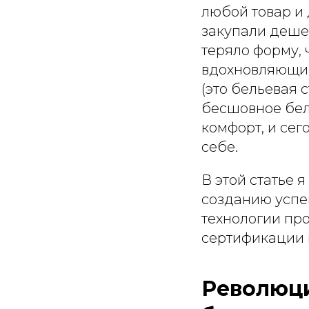
любой товар и 
закупали дешев
теряло форму, 
вдохновляющие
(это бельевая 
бесшовное бел
комфорт, и сег
себе.
В этой статье 
созданию успеш
технологии про
сертификации 
Революци