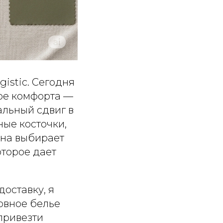
istic. Сегодня
ре комфорта —
альный сдвиг в
ые косточки,
на выбирает
оторое дает
доставку, я
шовное белье
 привезти