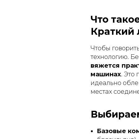
Что тако
Краткий 
Чтобы говорит
технологию. Бе
вяжется прак
машинах
. Это
идеально облег
местах соедин
Выбираем
Базовые ко