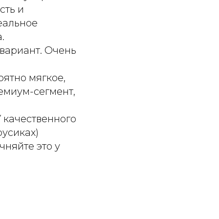
сть и
деальное
.
вариант. Очень
ятно мягкое,
емиум-сегмент,
У качественного
русиках)
чняйте это у