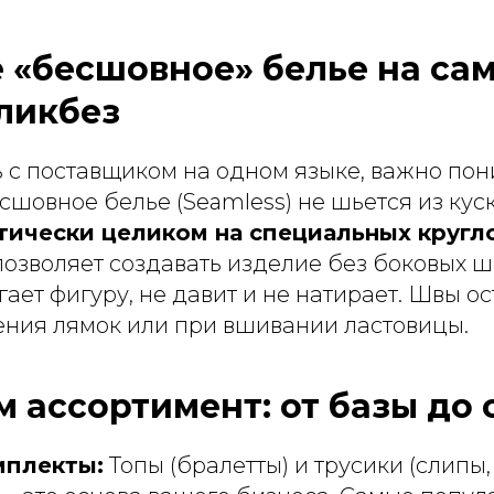
е «бесшовное» белье на са
ликбез
ь с поставщиком на одном языке, важно по
сшовное белье (Seamless) не шьется из куск
тически целиком на специальных кругл
 позволяет создавать изделие без боковых ш
ает фигуру, не давит и не натирает. Швы ос
ения лямок или при вшивании ластовицы.
 ассортимент: от базы до 
мплекты:
Топы (бралетты) и трусики (слипы,