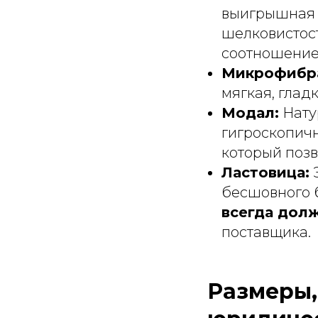
выигрышная к
шелковистост
соотношение 
Микрофибра 
мягкая, гладк
Модал:
Нату
гигроскопичн
который позв
Ластовица:
Э
бесшовного б
всегда долж
поставщика.
Размеры,