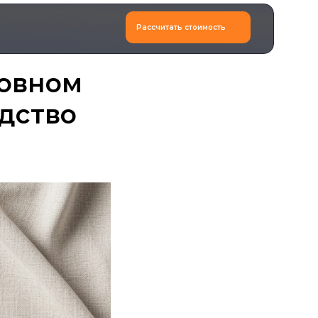
Рассчитать стоимость
шовном
одство