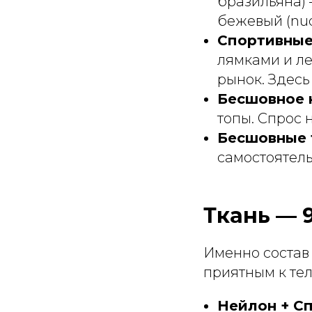
бразильяна) 
бежевый (nud
Спортивные
лямками и л
рынок. Здесь
Бесшовное 
топы. Спрос 
Бесшовные 
самостоятель
Ткань — 
Именно состав
приятным к тел
Нейлон + Сп