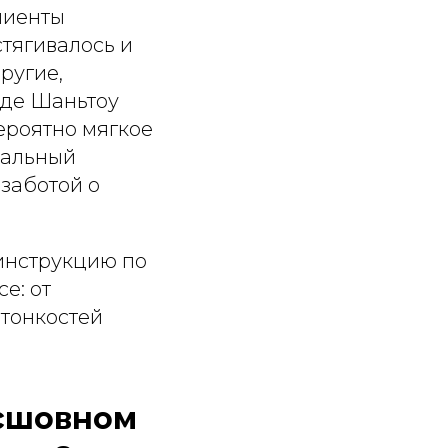
лиенты
стягивалось и
ругие,
оде Шаньтоу
ероятно мягкое
иальный
 заботой о
 инструкцию по
е: от
 тонкостей
есшовном