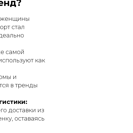
енд?
 женщины
орт стал
деально
же самой
 используют как
рмы и
тся в тренды
гистики:
его доставки из
нку, оставаясь