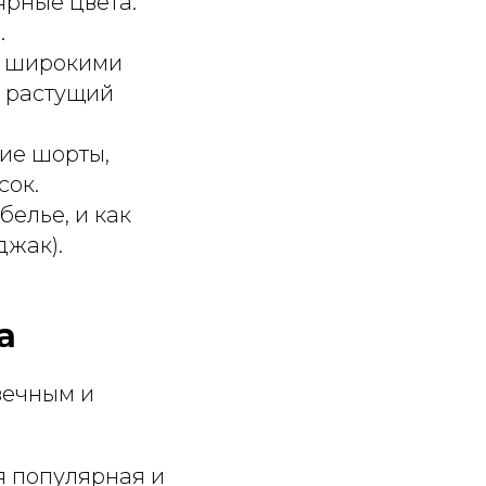
ярные цвета:
.
, широкими
о растущий
ие шорты,
сок.
белье, и как
джак).
а
вечным и
 популярная и