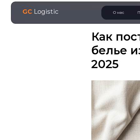
GC
Logistic
О нас
П
Как пос
белье и
2025