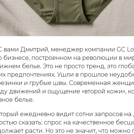
С вами Дмитрий, менеджер компании GC Log
о бизнесе, построенном на революции в ми
жнем белье. Это не просто тренд, это глоб
их предпочтениях. Ушли в прошлое неудобн
езинки и грубые швы. Современная женщи
оду движений и ощущение «второй кожи», к
ное белье.
оторый ежедневно видит сотни запросов на 
остью сказать: спрос на качественное бес
олжает расти. Но это не значит, что можно