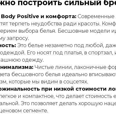
жно построить сильный бр
ody Positive и комфорта:
Современные
тят терпеть неудобства ради красоты. Комф
терием выбора белья. Бесшовные модели и
му запросу.
ность:
Это белье незаметно под любой, да
деждой. Его носят под платья, в спортзал,
машнюю одежду.
инимализма:
Чистые линии, лаконичные фо
вета бесшовного белья идеально вписываю
м, которые мы видим в соцсетях.
ржинальность при низкой стоимости ло
легкое и компактное, что делает стоимость 
льной. Это позволяет делать хорошую наце
ценовом сегменте.