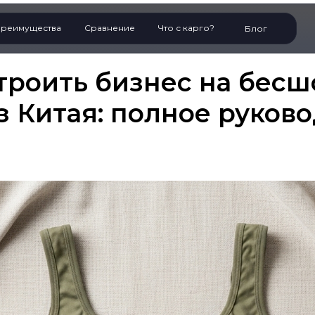
реимущества
Сравнение
Что с карго?
Блог
троить бизнес на бес
з Китая: полное руков