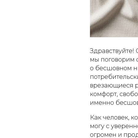
Здравствуйте! 
мы поговорим 
о бесшовном ни
потребительск
врезающиеся р
комфорт, своб
именно бесшов
Как человек, к
могу с уверенн
огромен и прод