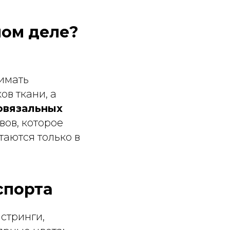
мом деле?
нимать
ов ткани, а
овязальных
вов, которое
таются только в
спорта
 стринги,