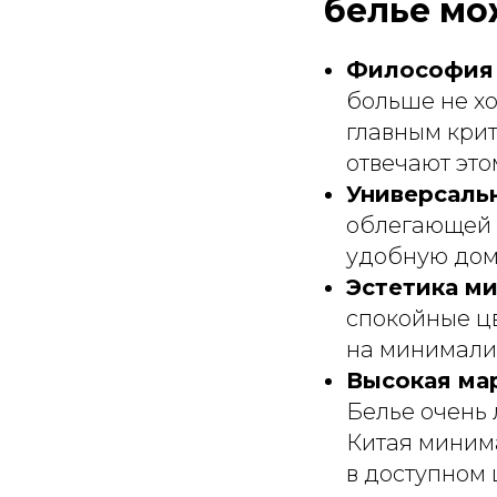
белье мо
Философия B
больше не хо
главным кри
отвечают это
Универсаль
облегающей о
удобную до
Эстетика м
спокойные ц
на минимализ
Высокая ма
Белье очень 
Китая минима
в доступном 