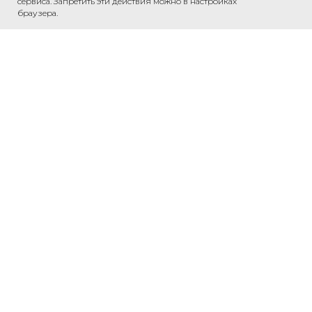
сервиса. Запретить эти действия можно в настройках
браузера.
Обсудить проект
Напишите нам в WhatsApp — обсудим
ваш проект и рассчитаем стоимость.
Связаться