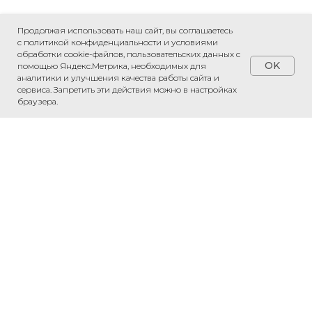
Продолжая использовать наш сайт, вы соглашаетесь
с политикой конфиденциальности и условиями
обработки cookie-файлов, пользовательских данных с
OK
помощью Яндекс.Метрика, необходимых для
аналитики и улучшения качества работы сайта и
сервиса. Запретить эти действия можно в настройках
ПРИВЕЗЕМ ЛЮБОЙ ТОВАР ИЗ КИТАЯ
браузера.
«Рассчитаем стоимость доставки»
Обсудить проект
Напишите нам в WhatsApp — обсудим
ваш проект и рассчитаем стоимость.