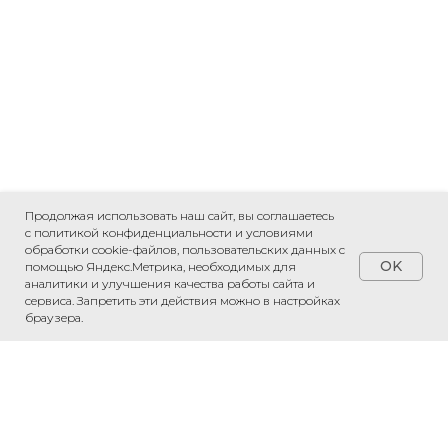
Продолжая использовать наш сайт, вы соглашаетесь
с политикой конфиденциальности и условиями
обработки cookie-файлов, пользовательских данных с
OK
помощью Яндекс.Метрика, необходимых для
аналитики и улучшения качества работы сайта и
сервиса. Запретить эти действия можно в настройках
ПРИВЕЗЕМ ЛЮБОЙ ТОВАР ИЗ КИТАЯ
браузера.
«Рассчитаем стоимость доставки»
Обсудить проект