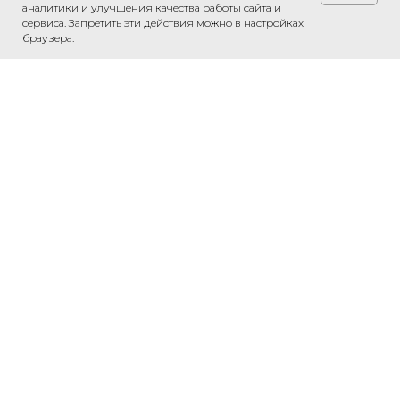
аналитики и улучшения качества работы сайта и
сервиса. Запретить эти действия можно в настройках
браузера.
Обсудить проект
Напишите нам в WhatsApp — обсудим
ваш проект и рассчитаем стоимость.
Связаться