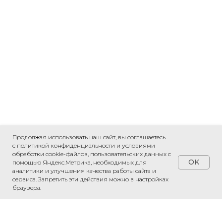
Продолжая использовать наш сайт, вы соглашаетесь
с политикой конфиденциальности и условиями
обработки cookie-файлов, пользовательских данных с
OK
помощью Яндекс.Метрика, необходимых для
аналитики и улучшения качества работы сайта и
сервиса. Запретить эти действия можно в настройках
ПРИВЕЗЕМ ЛЮБОЙ ТОВАР ИЗ КИТАЯ
браузера.
«Рассчитаем стоимость доставки»