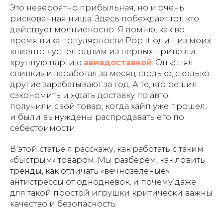
Это невероятно прибыльная, но и очень
рискованная ниша. Здесь побеждает тот, кто
действует молниеносно. Я помню, как во
время пика популярности Pop It один из моих
клиентов успел одним из первых привезти
крупную партию
авиадоставкой
. Он «снял
сливки» и заработал за месяц столько, сколько
другие зарабатывают за год. А те, кто решил
сэкономить и ждать доставку по авто,
получили свой товар, когда хайп уже прошел,
и были вынуждены распродавать его по
себестоимости.
В этой статье я расскажу, как работать с таким
«быстрым» товаром. Мы разберем, как ловить
тренды, как отличать «вечнозеленые»
антистрессы от однодневок, и почему даже
для такой простой игрушки критически важны
качество и безопасность.