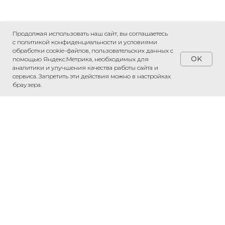
Продолжая использовать наш сайт, вы соглашаетесь
с политикой конфиденциальности и условиями
обработки cookie-файлов, пользовательских данных с
OK
помощью Яндекс.Метрика, необходимых для
аналитики и улучшения качества работы сайта и
сервиса. Запретить эти действия можно в настройках
ПРИВЕЗЕМ ЛЮБОЙ ТОВАР ИЗ КИТАЯ
браузера.
«Рассчитаем стоимость доставки»
Обсудить проект
Напишите нам в WhatsApp — обсудим
ваш проект и рассчитаем стоимость.