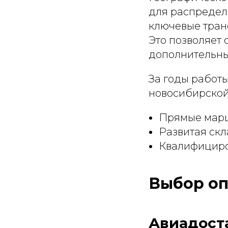
для распределе
ключевые тран
Это позволяет 
дополнительны
За годы работ
новосибирской
Прямые марш
Развитая ск
Квалифициро
Выбор оп
Авиадоста