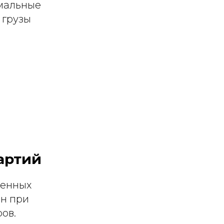
мальные
 грузы
артий
ленных
ен при
ов.