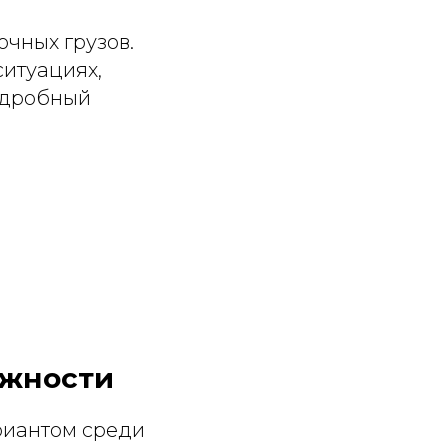
чных грузов.
ситуациях,
подробный
ежности
риантом среди