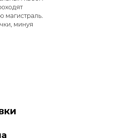
роходят
ю магистраль.
чки, минуя
вки
на