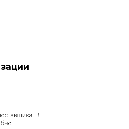
изации
поставщика. В
обно