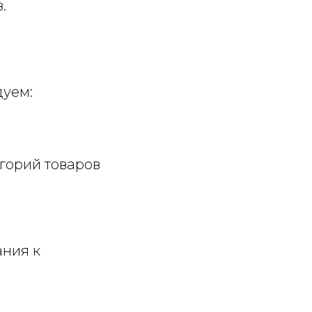
.
дуем:
горий товаров
ания к