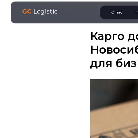
GC
Logistic
О нас
П
Карго д
Новосиб
для биз