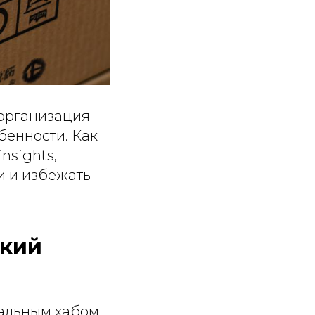
 организация
бенности. Как
nsights,
и и избежать
ский
еальным хабом