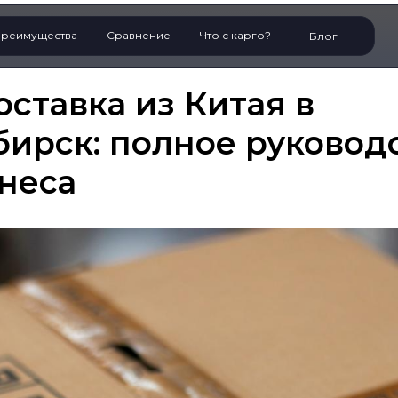
реимущества
Сравнение
Что с карго?
Блог
оставка из Китая в
ирск: полное руковод
неса