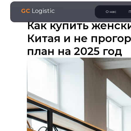
GC
Logistic
О нас
П
Как купить женск
Китая и не прого
план на 2025 год