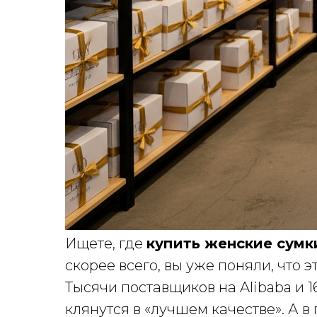
Ищете, где
купить женские сумк
скорее всего, вы уже поняли, что э
Тысячи поставщиков на Alibaba и 1
клянутся в «лучшем качестве». А в