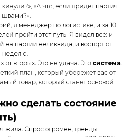
 кинули?», «А что, если придет партия
 швами?».
ий, я менеджер по логистике, и за 10
ей пройти этот путь. Я видел всё: и
й на партии неликвида, и восторг от
а неделю.
х от вторых. Это не удача. Это
система
.
четкий план, который убережет вас от
амый товар, который станет основой
жно сделать состояние
ять)
я жила. Спрос огромен, тренды