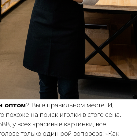
и оптом
? Вы в правильном месте. И,
то похоже на поиск иголки в стоге сена.
688, у всех красивые картинки, все
 голове только один рой вопросов: «Как