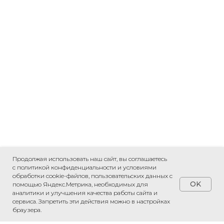
Продолжая использовать наш сайт, вы соглашаетесь
с политикой конфиденциальности и условиями
обработки cookie-файлов, пользовательских данных с
OK
помощью Яндекс.Метрика, необходимых для
аналитики и улучшения качества работы сайта и
сервиса. Запретить эти действия можно в настройках
ПРИВЕЗЕМ ЛЮБОЙ ТОВАР ИЗ КИТАЯ
браузера.
«Рассчитаем стоимость доставки»