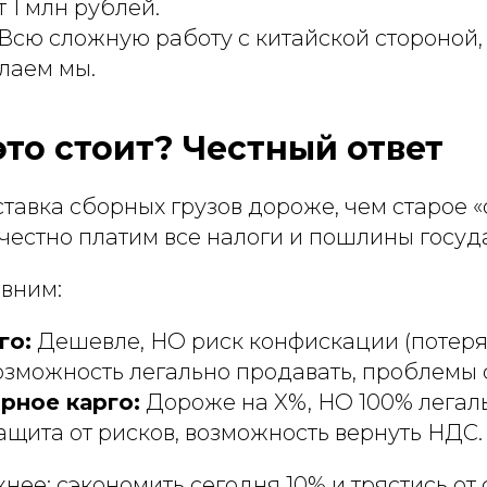
т 1 млн рублей.
Всю сложную работу с китайской стороной,
лаем мы.
это стоит? Честный ответ
ставка сборных грузов дороже, чем старое «
честно платим все налоги и пошлины госуд
авним:
го:
Дешевле, НО риск конфискации (потеря 
зможность легально продавать, проблемы с
рное карго:
Дороже на X%, НО 100% легаль
ащита от рисков, возможность вернуть НДС.
жнее: сэкономить сегодня 10% и трястись от 