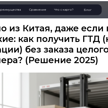
реимущества
Сравнение
Что с карго?
Блог
о из Китая, даже если
ие: как получить ГТД 
ции) без заказа целог
ера? (Решение 2025)