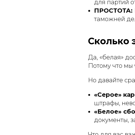
для партий о
ПРОСТОТА:
таможней де
Сколько 
Да, «белая» до
Потому что мы 
Но давайте ср
«Серое» кар
штрафы, нево
«Белое» сбо
документы, з
Что для вас ва