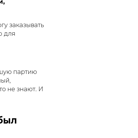
и,
огу заказывать
о для
ьшую партию
ный,
о не знают. И
был