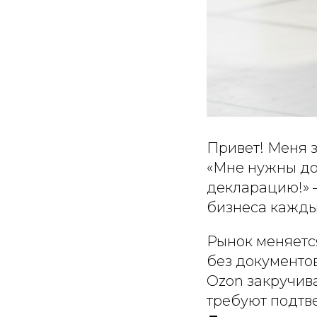
Привет! Меня з
«Мне нужны док
декларацию!» 
бизнеса кажды
Рынок меняется
без документов
Ozon закручива
требуют подтв