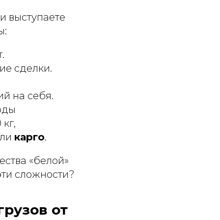
и выступаете
ы:
.
ие сделки.
й на себя.
оды
 кг,
или
карго
.
ества «белой»
 эти сложности?
рузов от