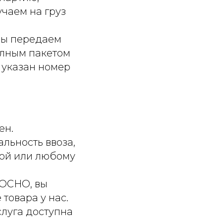
учаем на груз
ы передаем
олным пакетом
 указан номер
ен.
льность ввоза,
вой или любому
 ОСНО, вы
товара у нас.
слуга доступна