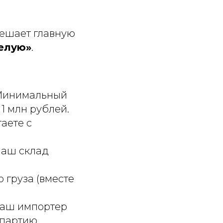
решает главную
белую»
.
 Минимальный
 1 млн рублей.
аете с
наш склад
 груза (вместе
аш импортер
партию,