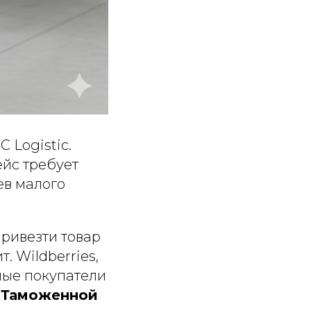
 Logistic.
ейс требует
ев малого
привезти товар
. Wildberries,
ные покупатели
й Таможенной