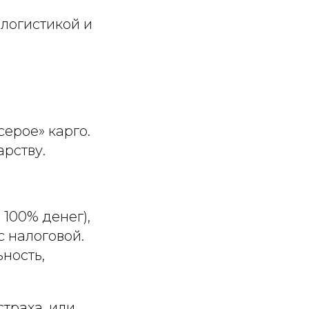
 логистикой и
серое» карго.
арству.
100% денег),
 налоговой.
ность,
страха, или