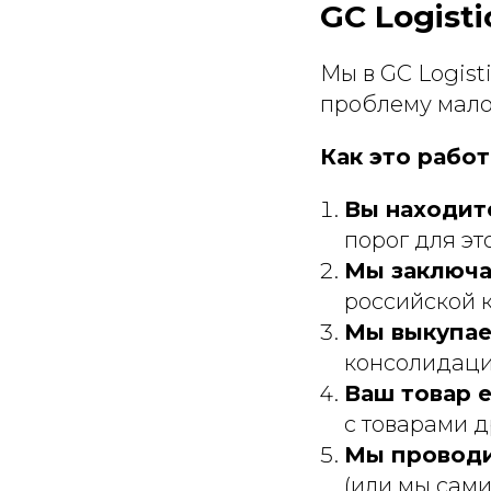
GC Logisti
Мы в GC Logist
проблему мало
Как это работ
Вы находит
порог для эт
Мы заключа
российской 
Мы выкупае
консолидаци
Ваш товар 
с товарами д
Мы провод
(или мы сам