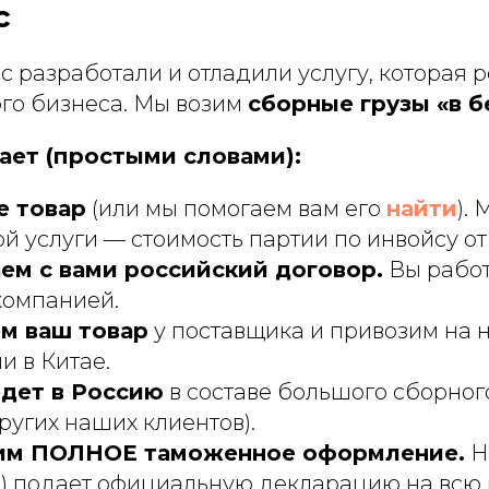
c
ic разработали и отладили услугу, которая 
го бизнеса. Мы возим
сборные грузы «в 
ает (простыми словами):
е товар
(или мы помогаем вам его
найти
).
ой услуги — стоимость партии по инвойсу от
ем с вами российский договор.
Вы работ
компанией.
м ваш товар
у поставщика и привозим на 
и в Китае.
едет в Россию
в составе большого сборного
ругих наших клиентов).
им ПОЛНОЕ таможенное оформление.
Н
и) подает официальную декларацию на всю 