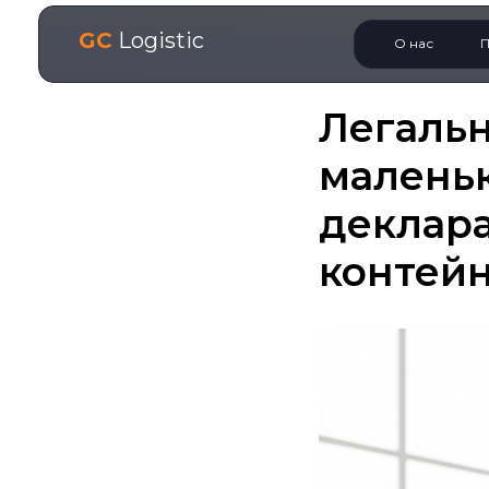
GC
Logistic
О нас
П
Легальн
маленьк
деклара
контейн