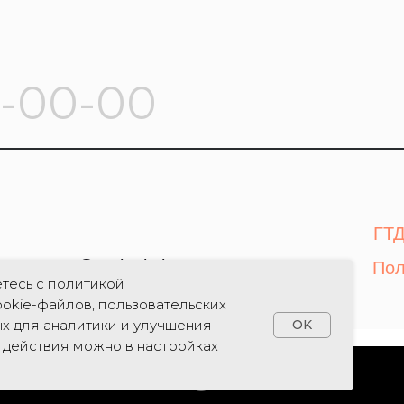
ГТД
a.r@gc-logistic.ru
Пол
тесь с политикой
okie-файлов, пользовательских
х для аналитики и улучшения
OK
и действия можно в настройках
Tilda
Made on