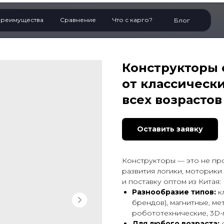
реимущества
Сравнение
Что с карго?
Блог
Конструкторы о
от классическ
всех возрастов
Оставить заявку
Конструкторы — это не пр
развития логики, моторики
и поставку оптом из Китая:
Разнообразие типов:
к
брендов), магнитные, ме
робототехнические, 3D-
Для любого возраста:
о