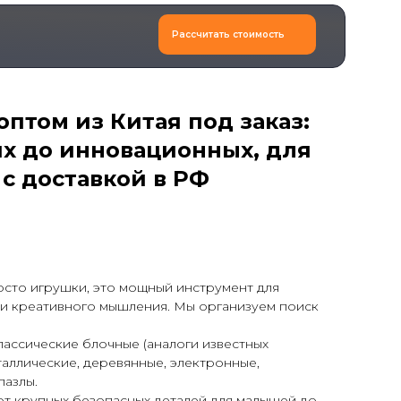
Рассчитать стоимость
птом из Китая под заказ:
их до инновационных, для
 с доставкой в РФ
осто игрушки, это мощный инструмент для
 и креативного мышления. Мы организуем поиск
лассические блочные (аналоги известных
таллические, деревянные, электронные,
пазлы.
т крупных безопасных деталей для малышей до