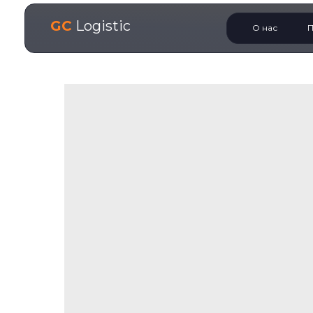
GC
Logistic
О нас
П