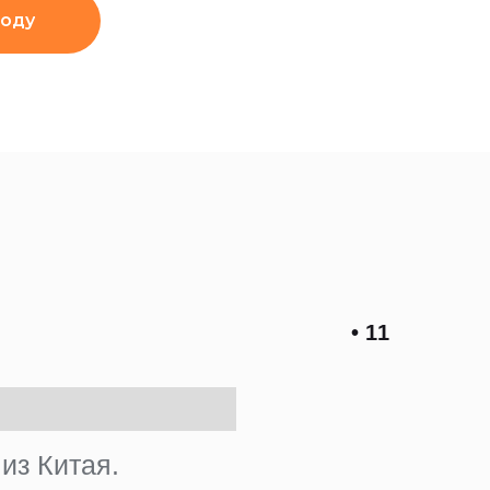
году
• 11
из Китая.