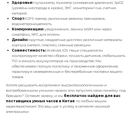
Здоровье:
пульсометр, тонометр (измерение давления), SpO2
(уровень кислорода в крови), ЭКГ, мониторинг сна, счетчик
калорий.
Спорт:
GPS-трекер, различные режимы тренировок,
водонепроницаемость.
Коммуникации:
уведомления, звонки (eSIM или через
смартфон), NFC для оплаты.
Дизайн:
круглые, квадратные дисплеи, различные материалы
корпуса (металл, пластик), сменные ремешки.
Совместимость:
Android, iOS. Наши специалисты
контролируют качество сборки, точность датчиков, стабильность
ПО и емкость аккумуляторов на производстве. Мы
обеспечиваем полную логистику и таможенное оформление,
гарантируя своевременные и бесперебойные поставки вашего
товара.
Хотите расширить ассортимент высокотехнологичными и
востребованными умными часами или запустить свою линейку под
брендом? Оставьте заявку, и мы
бесплатно найдем для вас
поставщика умных часов в Китае
по любым вашим
характеристикам! Это ваш шаг к успеху в сегменте носимой
электроники.