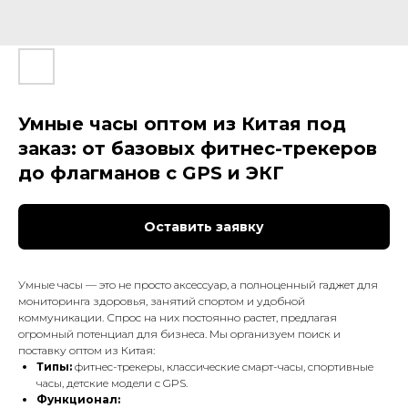
Умные часы оптом из Китая под
заказ: от базовых фитнес-трекеров
до флагманов с GPS и ЭКГ
Оставить заявку
Умные часы — это не просто аксессуар, а полноценный гаджет для
мониторинга здоровья, занятий спортом и удобной
коммуникации. Спрос на них постоянно растет, предлагая
огромный потенциал для бизнеса. Мы организуем поиск и
поставку оптом из Китая:
Типы:
фитнес-трекеры, классические смарт-часы, спортивные
часы, детские модели с GPS.
Функционал: