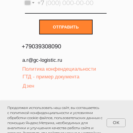
+7
ОТПРАВИТЬ
+
79039308090
a.r@gc-logistic.ru
Политика конфендециальности
ГТД - пример документа
Дзен
ООО «Авангард» ИНН:
Продолжая использовать наш сайт, вы соглашаетесь
5902162993
с политикой конфиденциальности и условиями
обработки cookie-файлов, пользовательских данных с
OK
помощью Яндекс.Метрика, необходимых для
аналитики и улучшения качества работы сайта и
сервиса. Запретить эти действия можно в настройках