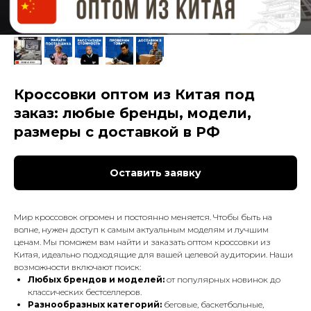
Кроссовки оптом из Китая под
заказ: любые бренды, модели,
размеры с доставкой в РФ
Оставить заявку
Мир кроссовок огромен и постоянно меняется. Чтобы быть на
волне, нужен доступ к самым актуальным моделям и лучшим
ценам. Мы поможем вам найти и заказать оптом кроссовки из
Китая, идеально подходящие для вашей целевой аудитории. Наши
возможности включают поиск:
Любых брендов и моделей:
от популярных новинок до
классических бестселлеров.
Разнообразных категорий:
беговые, баскетбольные,