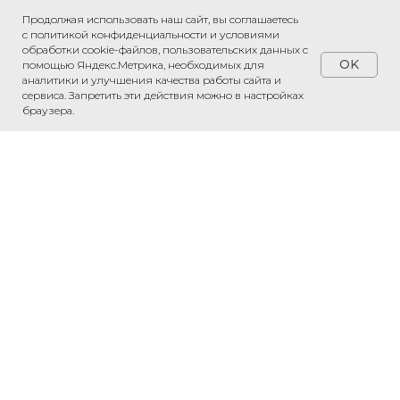
Продолжая использовать наш сайт, вы соглашаетесь
с политикой конфиденциальности и условиями
обработки cookie-файлов, пользовательских данных с
OK
помощью Яндекс.Метрика, необходимых для
аналитики и улучшения качества работы сайта и
сервиса. Запретить эти действия можно в настройках
ПРИВЕЗЕМ ЛЮБОЙ ТОВАР ИЗ КИТАЯ
браузера.
«Рассчитаем стоимость доставки»
Обсудить проект
Напишите нам в WhatsApp — обсудим
ваш проект и рассчитаем стоимость.
Связаться