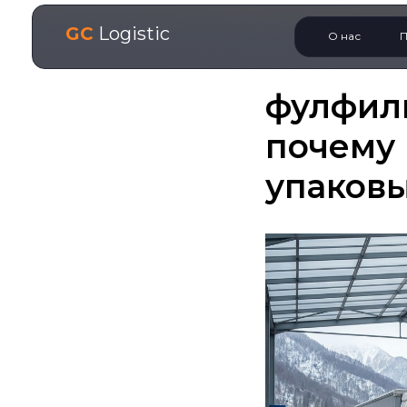
GC
Logistic
О нас
П
фулфилм
почему 
упаковы