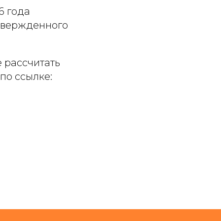
6 года
дтвержденного
е рассчитать
по ссылке: