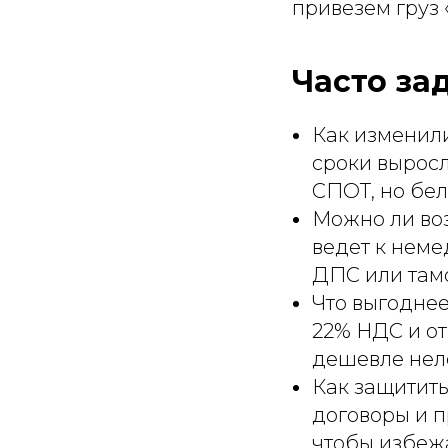
привезем груз 
Часто за
Как изменили
сроки выросл
СПОТ, но бел
Можно ли воз
ведет к неме
ДПС или там
Что выгоднее
22% НДС и от
дешевле нел
Как защитить
договоры и п
чтобы избежа