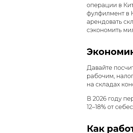
операции в Кит
фулфилмент в К
арендовать скл
сэкономить ми
Экономик
Давайте посчит
рабочим, налог
на складах кон
В 2026 году п
12–18% от себе
Как рабо