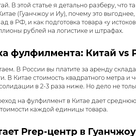
ай. В этой статье я детально разберу, что т
итае (Гуанчжоу и Иу), почему это выгоднее,
ад в РФ, и как подготовка товара «у истоков
ллионы рублей на логистике и штрафах.
а фулфилмента: Китай vs 
аем. В России вы платите за аренду склада
и. В Китае стоимость квадратного метра и 
солидации в 2-3 раза ниже. Но дело не толь
ереход на фулфилмент в Китае дает средню
стоимости каждой единицы товара.
тает Prep-центр в Гуанчжоу