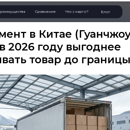
реимущества
Сравнение
Что с карго?
Блог
ент в Китае (Гуанчжоу
в 2026 году выгоднее
вать товар до границ