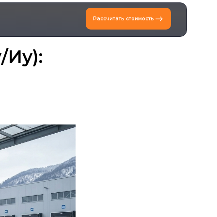
Рассчитать стоимость
/Иу):
ы