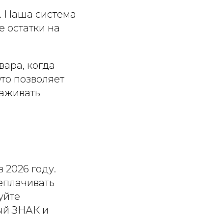
е. Наша система
 остатки на
вара, когда
Это позволяет
раживать
 2026 году.
еплачивать
уйте
ый ЗНАК и