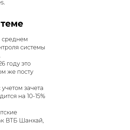
s.
 теме
В среднем
онтроля системы
.
6 году это
ом же посту
с учетом зачета
дится на 10-15%
нтские
ак ВТБ Шанхай,