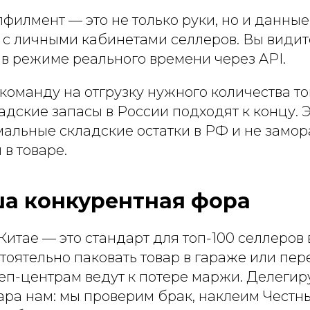
лфилмент — это не только руки, но и данны
 с личными кабинетами селлеров. Вы видите
 в режиме реального времени через API.
команду на отгрузку нужного количества то
ладские запасы в России подходят к концу. 
альные складские остатки в РФ и не замо
в товаре.
ша конкурентная фора
итае — это стандарт для топ-100 селлеров в
тоятельно паковать товар в гараже или пер
еп-центрам ведут к потере маржи. Делегир
вара нам: мы проверим брак, наклеим Честн