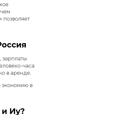
акое
 чем
» позволяет
Россия
, зарплаты
человеко-часа
ко в аренде.
ю экономию в
 и Иу?