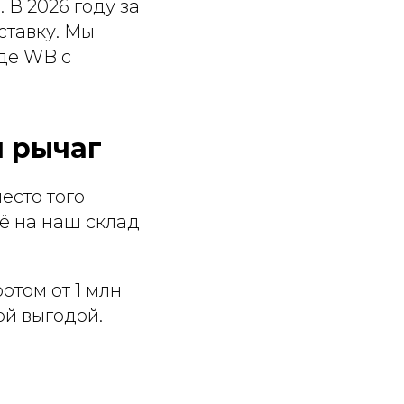
 В 2026 году за
ставку. Мы
аде WB с
й рычаг
есто того
сё на наш склад
отом от 1 млн
ой выгодой.