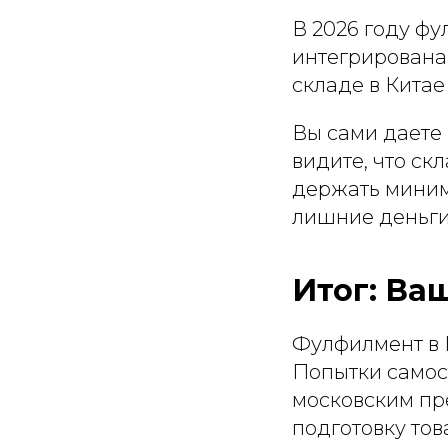
В 2026 году фу
интегрирована
складе в Китае
Вы сами даете 
видите, что ск
держать миним
лишние деньги 
Итог: Ва
Фулфилмент в К
Попытки самос
московским пр
подготовку то