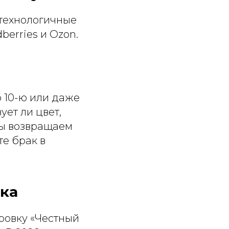
отехнологичные
erries и Ozon.
 10-ю или даже
ует ли цвет,
мы возвращаем
те брак в
ка
ировку «Честный