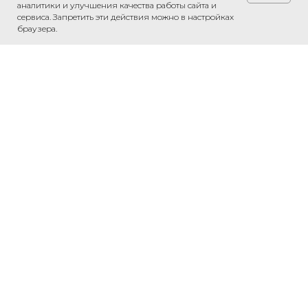
аналитики и улучшения качества работы сайта и
сервиса. Запретить эти действия можно в настройках
браузера.
Обсудить проект
Напишите нам в WhatsApp — обсудим
ваш проект и рассчитаем стоимость.
Связаться