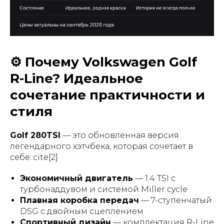
⚙️ Почему Volkswagen Golf
R-Line? Идеальное
сочетание практичности и
стиля
Golf 280TSI
— это обновленная версия
легендарного хэтчбека, которая сочетает в
себе::cite[2]
Экономичный двигатель
— 1.4 TSI с
турбонаддувом и системой Miller cycle
Плавная коробка передач
— 7-ступенчатый
DSG с двойным сцеплением
Спортивный дизайн
— комплектация R-Line