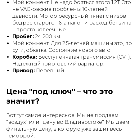
Мой коммент:
Не надо бояться этого 1.2Т. Это
не VAG-овские проблемы 10-летней
давности. Мотор ресурсный, тянет с низов
бодрее старого 1.6, а налог и расход бензина
– просто копеечные.
Пробег:
24 200 км.
Мой коммент:
Для 2.5-летней машины это, по
сути, обкатка. Состояние нового авто.
Коробка:
Бесступенчатая трансмиссия (CVT).
Надежный тойотовский вариатор.
Привод:
Передний.
Цена "под ключ" – что это
значит?
Вот тут самое интересное. Мы не продаем
"воздух" или "цену во Владивостоке". Мы даем
финальную цену, в которую уже зашит
весь
геморрой
.