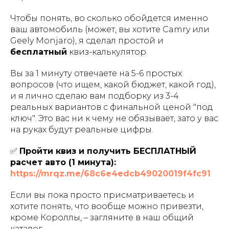
Чтобы понять, во сколько обойдется
именно
ваш
автомобиль (может, вы хотите Camry или
Geely Monjaro), я сделал простой и
бесплатный
квиз-калькулятор.
Вы за 1 минуту отвечаете на 5-6 простых
вопросов (что ищем, какой бюджет, какой год),
и я лично сделаю вам подборку из 3-4
реальных вариантов с финальной ценой "под
ключ". Это вас ни к чему не обязывает, зато у вас
на руках будут реальные цифры.
✅
Пройти квиз и получить БЕСПЛАТНЫЙ
расчет авто (1 минута):
https://mrqz.me/68c6e4edcb49020019f4fc91
Если вы пока просто присматриваетесь и
хотите понять, что вообще можно привезти,
кроме Короллы, – загляните в наш общий
каталог.