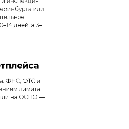
е и инспекция
атеринбурга или
ительное
–14 дней, а 3–
етплейса
а: ФНС, ФТС и
жением лимита
ушли на ОСНО —