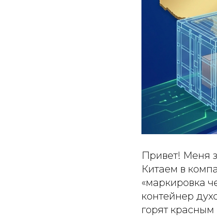
Привет! Меня з
Китаем в компан
«маркировка че
контейнер духо
горят красным 