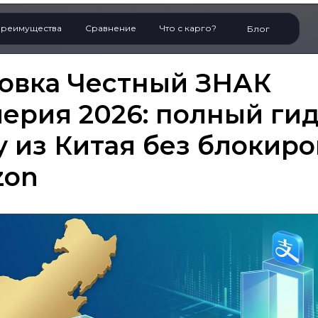
реимущества
Сравнение
Что с карго?
Блог
овка Честный ЗНАК
рия 2026: полный гид
 из Китая без блокиро
zon