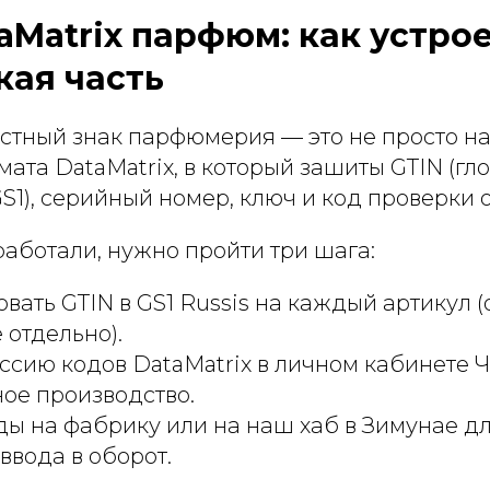
aMatrix парфюм: как устро
кая часть
стный знак парфюмерия — это не просто на
ата DataMatrix, в который зашиты GTIN (г
S1), серийный номер, ключ и код проверки 
аботали, нужно пройти три шага:
вать GTIN в GS1 Russis на каждый артикул (
 отдельно).
ссию кодов DataMatrix в личном кабинете 
ое производство.
ды на фабрику или на наш хаб в Зимунае д
ввода в оборот.