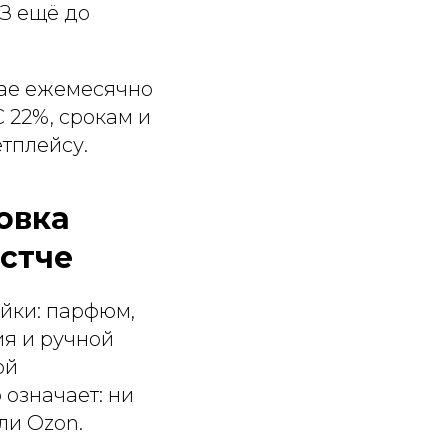
ИЗ ещё до
нае ежемесячно
 22%, срокам и
тплейсу.
овка
стче
ейки: парфюм,
ия и ручной
ой
 означает: ни
ли Ozon.