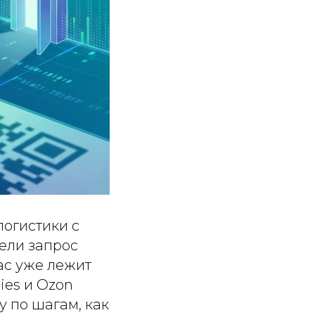
логистики с
вели запрос
ас уже лежит
ies и Ozon
у по шагам, как