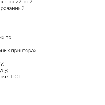
 к российской
кированный
их по
рных принтерах
у;
улу;
для СПОТ.