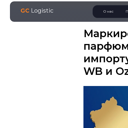
GC
Logistic
О нас
П
Маркир
парфюме
импорту
WB и O