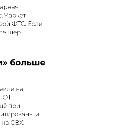
дарная
с.Маркет
зой ФТС. Если
 селлер
и» больше
еили на
СПОТ
щё при
митированы и
 на СВХ.