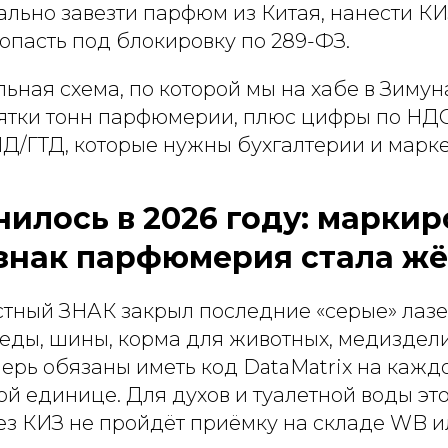
гально завезти парфюм из Китая, нанести К
опасть под блокировку по 289-ФЗ.
льная схема, по которой мы на хабе в Зиму
ятки тонн парфюмерии, плюс цифры по НДС
Д/ГТД, которые нужны бухгалтерии и марке
нилось в 2026 году: маркир
знак парфюмерия стала жё
естный ЗНАК закрыл последние «серые» лаз
еды, шины, корма для животных, медиздел
ерь обязаны иметь код DataMatrix на кажд
й единице. Для духов и туалетной воды это
ез КИЗ не пройдёт приёмку на складе WB и