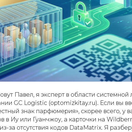
овут Павел, я эксперт в области системной 
ии GC Logistic (optomizkitay.ru). Если вы в
стный знак парфюмерия», скорее всего, у в
в в Иу или Гуанчжоу, а карточки на Wildberr
из-за отсутствия кодов DataMatrix. Я разбер