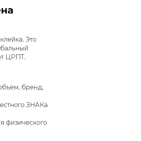
ена
клейка. Это
лобальный
от ЦРПТ.
объём, бренд,
Честного ЗНАКа
ля физического