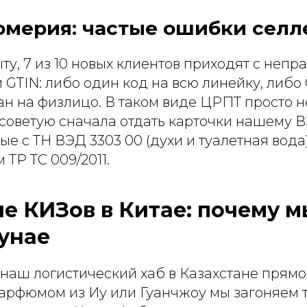
юмерия: частые ошибки селл
у, 7 из 10 новых клиентов приходят с непр
GTIN: либо один код на всю линейку, либо
н на физлицо. В таком виде ЦРПТ просто н
 советую сначала отдать карточки нашему 
ые с ТН ВЭД 3303 00 (духи и туалетная вода
 ТР ТС 009/2011.
е КИЗов в Китае: почему 
мунае
наш логистический хаб в Казахстане прямо
арфюмом из Иу или Гуанчжоу мы загоняем ту