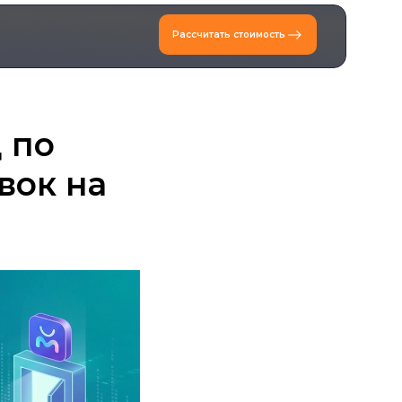
Рассчитать стоимость
 по
вок на