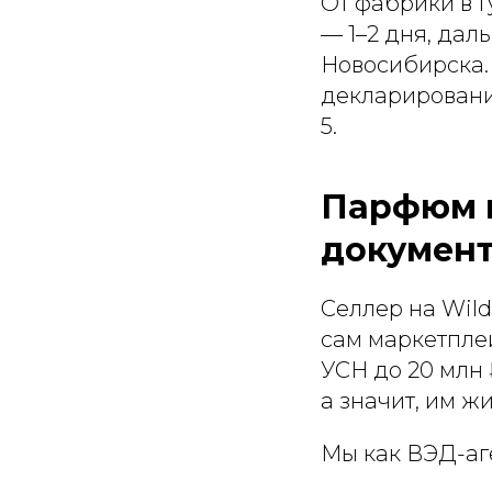
От фабрики в 
— 1–2 дня, дал
Новосибирска.
декларирование
5.
Парфюм и
документ
Селлер на Wild
сам маркетплей
УСН до 20 млн
а значит, им ж
Мы как ВЭД-аг