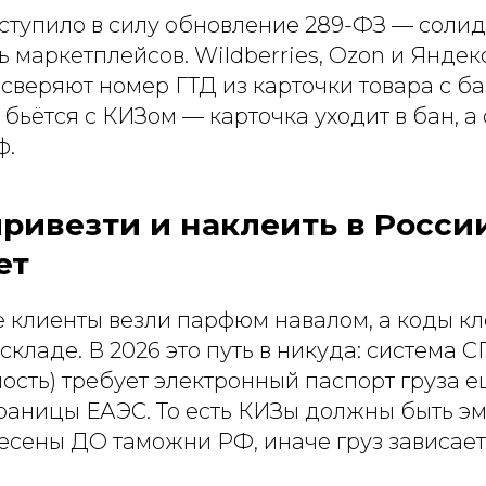
ступило в силу обновление 289-ФЗ — соли
ь маркетплейсов. Wildberries, Ozon и Яндек
сверяют номер ГТД из карточки товара с ба
бьётся с КИЗом — карточка уходит в бан, а
ф.
ривезти и наклеить в Росси
ет
 клиенты везли парфюм навалом, а коды кл
кладе. В 2026 это путь в никуда: система 
ость) требует электронный паспорт груза е
раницы ЕАЭС. То есть КИЗы должны быть э
есены ДО таможни РФ, иначе груз зависает