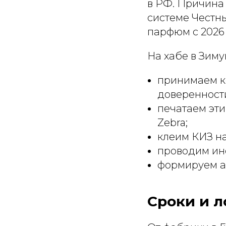
в РФ. Причина 
системе Честн
парфюм с 2026 
На хабе в Зим
принимаем ко
доверенност
печатаем эт
Zebra;
клеим КИЗ н
проводим инс
формируем а
Сроки и л