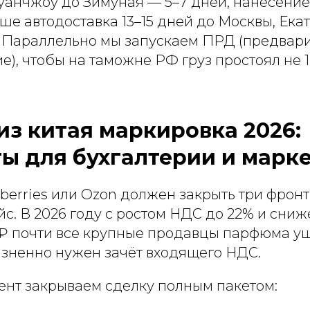
Гуанчжоу до Зимуная — 5–7 дней, нанесени
ьше автодоставка 13–15 дней до Москвы, Ек
 Параллельно мы запускаем ПРД (предвар
), чтобы на таможне РФ груз простоял не 10
з китая маркировка 2026:
ы для бухгалтерии и марк
berries или Ozon должен закрыть три фронт
с. В 2026 году с ростом НДС до 22% и сни
 ₽ почти все крупные продавцы парфюма 
изненно нужен зачёт входящего НДС.
ент закрываем сделку полным пакетом: