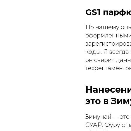
GS1 парф
По нашему опыт
оформленными 
зарегистрирова
коды. Я всегда
он сверит данн
техрегламентом
Нанесени
это в Зи
Зимунай — это 
СУАР. Фуру с п