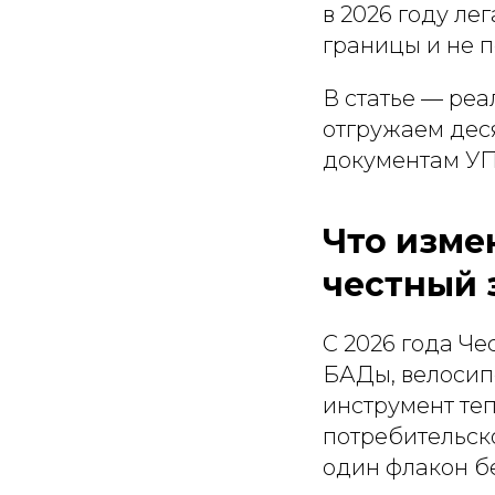
в 2026 году ле
границы и не п
В статье — реа
отгружаем дес
документам УП
Что изме
честный 
С 2026 года Ч
БАДы, велосип
инструмент теп
потребительско
один флакон б