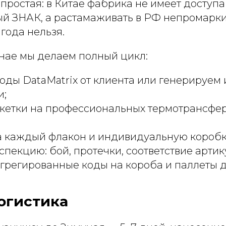
простая: в Китае фабрика не имеет доступа
ый ЗНАК, а растамаживать в РФ непромар
года нельзя.
унае мы делаем полный цикл:
ды DataMatrix от клиента или генерируем 
и;
икетки на профессиональных термотрансфе
а каждый флакон и индивидуальную коробк
пекцию: бой, протечки, соответствие артик
грегированные коды на короба и паллеты 
огистика