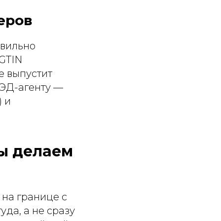
еров
авильно
 GTIN
е выпустит
ВЭД-агенту —
) и
мы делаем
 на границе с
да, а не сразу