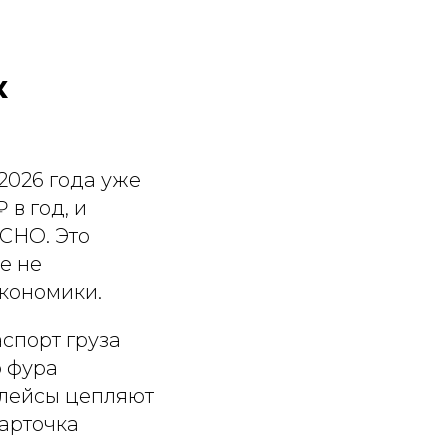
к
2026 года уже
в год, и
СНО. Это
е не
экономики.
спорт груза
о фура
плейсы цепляют
карточка