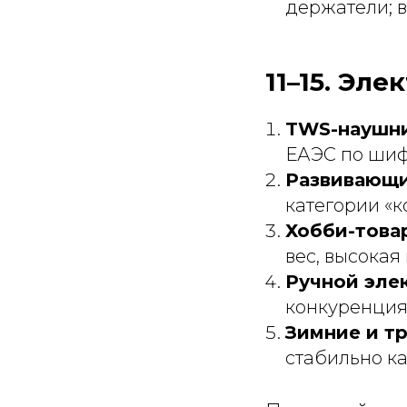
держатели; 
11–15. Эл
TWS-наушни
ЕАЭС по шиф
Развивающи
категории «к
Хобби-товар
вес, высокая
Ручной эле
конкуренция
Зимние и т
стабильно ка