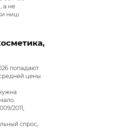
 а не
ки ниш
косметика,
026 попадают
 средней цены
нужна
мало.
009/2011,
льный спрос,