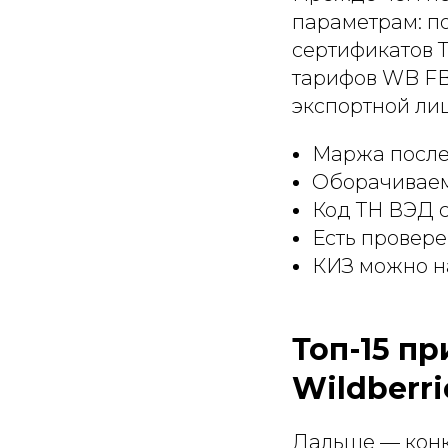
параметрам: п
сертификатов Т
тарифов WB FBO
экспортной ли
Маржа после
Оборачиваем
Код ТН ВЭД 
Есть провере
КИЗ можно на
Топ-15 п
Wildberri
Дальше — конкр