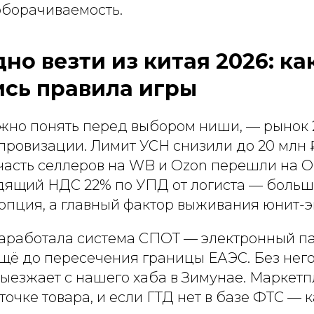
оборачиваемость.
но везти из китая 2026: ка
сь правила игры
ужно понять перед выбором ниши, — рынок 
ровизации. Лимит УСН снизили до 20 млн ₽ 
асть селлеров на WB и Ozon перешли на О
одящий НДС 22% по УПД от логиста — больш
 опция, а главный фактор выживания юнит-
аработала система СПОТ — электронный па
щё до пересечения границы ЕАЭС. Без нег
выезжает с нашего хаба в Зимунае. Маркет
точке товара, и если ГТД нет в базе ФТС — 