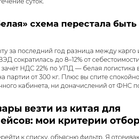
течение суток.
елая» схема перестала быть
ту за последний год разница между карго 
ЭД сократилась до 8–12% от себестоимости
ь зачёт НДС 22% по УПД — белая логистика 
а партии от 300 кг. Плюс вы спите спокойно
ного кабинета, ни доначислений от ФНС по
вары везти из китая для
ейсов: мои критерии отбо
ейти к списку, объясню фильтр. Я отсеива