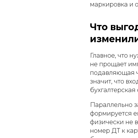
маркировка и 
Что выгод
изменили
Главное, что н
не прощает имп
подавляющая ч
значит, что вх
бухгалтерская
Параллельно з
формируется е
физически не 
номер ДТ к кар