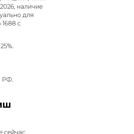
2026, наличие
туально для
 1688 с
25%.
.
в РФ.
ниш
е сейчас