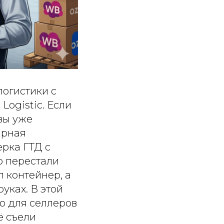
логистики с
Logistic. Если
 вы уже
арная
ерка ГТД с
о перестали
л контейнер, а
уках. В этой
ую для селлеров
ё съели