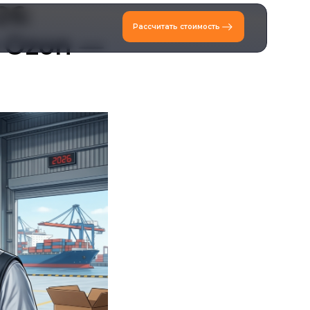
26:
Рассчитать стоимость
и Ozon —