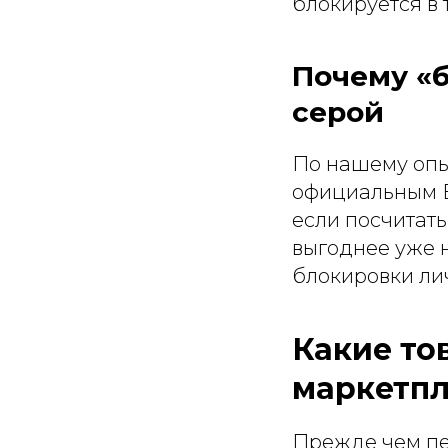
блокируется в 
Почему «б
серой
По нашему опы
официальным В
если посчитат
выгоднее уже н
блокировки лич
Какие то
маркетпл
Прежде чем пер