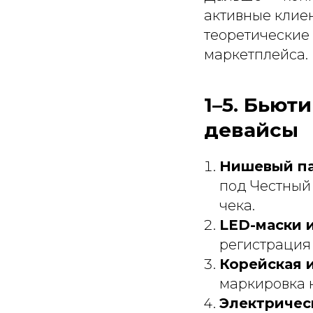
активные клиен
теоретические
маркетплейса.
1–5. Бьют
девайсы
Нишевый п
под Честный
чека.
LED-маски 
регистрация 
Корейская 
маркировка н
Электричес