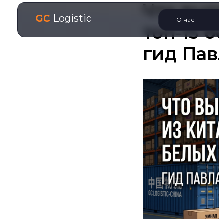
Что выг
GC
Logistic
О нас
П
топ-15 
гид Пав