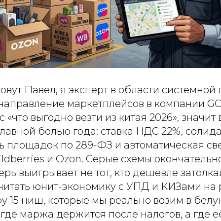
овут Павел, я эксперт в области системной 
направление маркетплейсов в компании GC 
с «что выгодно везти из китая 2026», значит
главной болью года: ставка НДС 22%, солид
ь площадок по 289-ФЗ и автоматическая св
ldberries и Ozon. Серые схемы окончательн
перь выигрывает не тот, кто дешевле затолка
 считать юнит-экономику с УПД и КИЗами на р
ру 15 ниш, которые мы реально возим в бел
, где маржа держится после налогов, а где е