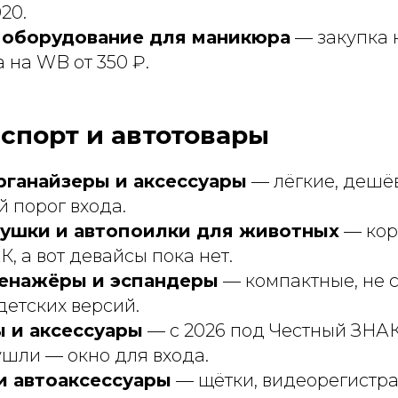
20.
и оборудование для маникюра
— закупка н
 на WB от 350 ₽.
, спорт и автотовары
рганайзеры и аксессуары
— лёгкие, дешё
й порог входа.
ушки и автопоилки для животных
— кор
, а вот девайсы пока нет.
енажёры и эспандеры
— компактные, не с
 детских версий.
 и аксессуары
— с 2026 под Честный ЗНАК
ушли — окно для входа.
и автоаксессуары
— щётки, видеорегистра