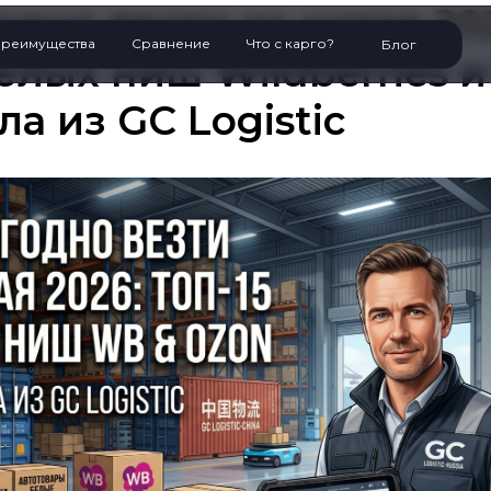
одно везти из китая 20
реимущества
Сравнение
Что с карго?
Блог
белых ниш Wildberries 
ла из GC Logistic