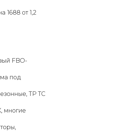
а 1688 от 1,2
вый FBO-
ма под
езонные, ТР ТС
, многие
торы,