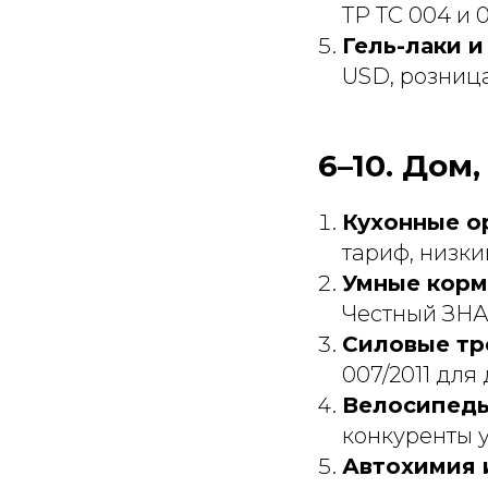
ТР ТС 004 и 0
Гель-лаки 
USD, розница
6–10. Дом
Кухонные о
тариф, низки
Умные корм
Честный ЗНАК
Силовые тр
007/2011 для
Велосипеды
конкуренты 
Автохимия 