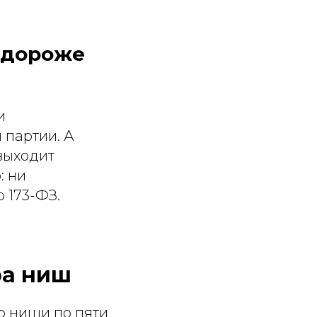
 дороже
и
 партии. А
выходит
: ни
 173-ФЗ.
ра ниш
ю ниши по пяти