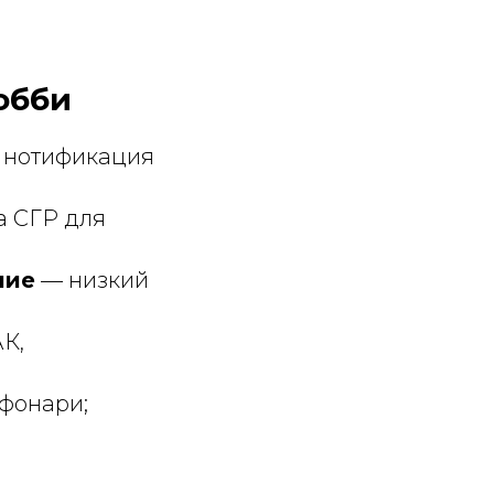
хобби
 нотификация
а СГР для
лие
— низкий
К,
 фонари;