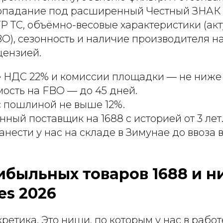
опадание под расширенный Честный ЗНАК 
Р ТС, объёмно-весовые характеристики (ак
), сезонность и наличие производителя на
цензией.
 НДС 22% и комиссии площадки — не ниже 
ость на FBO — до 45 дней.
с пошлиной не выше 12%.
нный поставщик на 1688 с историей от 3 лет
нести у нас на складе в Зимунае до ввоза 
рибыльных товаров 1688 и 
es 2026
етика. Это ниши, по которым у нас в работ