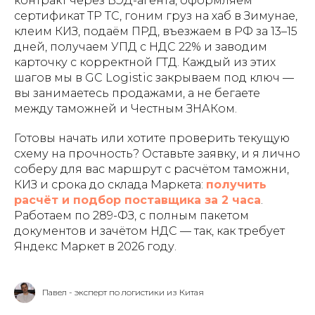
контракт через ВЭД-агента, оформляем
сертификат ТР ТС, гоним груз на хаб в Зимунае,
клеим КИЗ, подаём ПРД, въезжаем в РФ за 13–15
дней, получаем УПД с НДС 22% и заводим
карточку с корректной ГТД. Каждый из этих
шагов мы в GC Logistic закрываем под ключ —
вы занимаетесь продажами, а не бегаете
между таможней и Честным ЗНАКом.
Готовы начать или хотите проверить текущую
схему на прочность? Оставьте заявку, и я лично
соберу для вас маршрут с расчётом таможни,
КИЗ и срока до склада Маркета:
получить
расчёт и подбор поставщика за 2 часа
.
Работаем по 289-ФЗ, с полным пакетом
документов и зачётом НДС — так, как требует
Яндекс Маркет в 2026 году.
Павел - эксперт по логистики из Китая