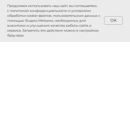
Продолжая использовать наш сайт, вы соглашаетесь
с политикой конфиденциальности и условиями
обработки cookie-файлов, пользовательских данных с
OK
помощью Яндекс.Метрика, необходимых для
аналитики и улучшения качества работы сайта и
сервиса. Запретить эти действия можно в настройках
браузера.
Обсудить проект
Напишите нам в WhatsApp — обсудим
ваш проект и рассчитаем стоимость.
Связаться