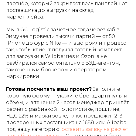
партнёр, который закрывает весь пайплайн от
поставщика до выгрузки на склад
маркетплейса.
Мы в GC Logistic за четыре года через хаб в
Зимунае провезли тысячи партий — от 50
iPhone до фур с Nike — и выстроили процесс
так, чтобы клиент получал готовый комплект
для загрузки в Wildberries и Ozon, а не
разбирался самостоятельно с ВЭД-агентом,
таможенным брокером и оператором
маркировки.
Готовы посчитать ваш проект?
Заполните
короткую форму — укажите бренд, артикулы и
объём, и в течение 2 часов менеджер пришлёт
расчёт с разбивкой по логистике, пошлине,
НДС 22% и маркировке, плюс предложит 2–3
проверенных поставщика на 1688 или Alibaba
под вашу категорию:
оставить заявку на расчёт
и подбор поставщика
. С вами на связи будет