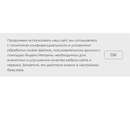
Продолжая использовать наш сайт, вы соглашаетесь
с политикой конфиденциальности и условиями
обработки cookie-файлов, пользовательских данных с
OK
помощью Яндекс.Метрика, необходимых для
аналитики и улучшения качества работы сайта и
сервиса. Запретить эти действия можно в настройках
ПРИВЕЗЕМ ЛЮБОЙ ТОВАР ИЗ КИТАЯ
браузера.
«Рассчитаем стоимость доставки»
Обсудить проект
Напишите нам в WhatsApp — обсудим
ваш проект и рассчитаем стоимость.