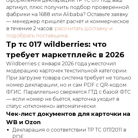
оформления декларации ТР ТС 017 под ваш
артикул, плюс получить подбор проверенной
фабрики на 1688 или Alibaba? Оставьте заявку
— менеджер пришлёт расчёт и коммерческое
в течение 2 часов:
рассчитать доставку и
подобрать поставщика
.
Тр тс 017 wildberries: что
требует маркетплейс в 2026
Wildberries с января 2026 года ужесточил
модерацию карточек текстильной категории.
При загрузке товара система требует не только
номер декларации, но и сам PDF с QR-кодом
ФГИС. Параллельно сверяется ГТД с базой ФТС
— если номер не бьётся, карточка уходит в
статус «отклонено» автоматически.
Чек-лист документов для карточки на
WB и Ozon
Декларация о соответствии ТР ТС 017/2011 в
PDF