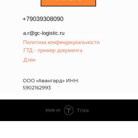
+
79039308090
a.r@gc-logistic.ru
Политика конфендециальности
ГТД - пример документа
Дзен
ООО «Авангард» ИНН:
5902162993
Tilda
Made on