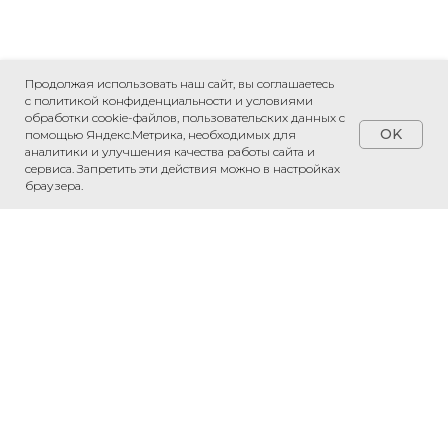
Продолжая использовать наш сайт, вы соглашаетесь
с политикой конфиденциальности и условиями
обработки cookie-файлов, пользовательских данных с
OK
помощью Яндекс.Метрика, необходимых для
аналитики и улучшения качества работы сайта и
сервиса. Запретить эти действия можно в настройках
ПРИВЕЗЕМ ЛЮБОЙ ТОВАР ИЗ КИТАЯ
браузера.
«Рассчитаем стоимость доставки»
Обсудить проект
Напишите нам в WhatsApp — обсудим
ваш проект и рассчитаем стоимость.