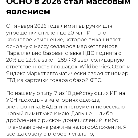
ОСНО в 2026 стал массовым
явлением
С 1 января 2026 года лимит выручки для
упрощёнки снижен до 20 млн ₽ — это
ключевое изменение, которое выкашивает
основную массу селлеров маркетплейсов.
Параллельно базовая ставка НДС поднята с
20% до 22%, а закон 289-ФЗ ввёл солидарную
ответственность площадок: Wildberries, Ozon и
Яндекс.Маркет автоматически сверяют номер
ГТД из карточки товара с базой ФТС.
По нашему опыту, 7 из 10 действующих ИП на
УСН «доходы» в категориях одежда,
электроника, БАДы и инструмент пересекают
новый лимит уже к маю. Дальше — либо
дробление с риском доначислений, либо
плановая смена режима налогообложения. Я
всегда советую второе: легально,