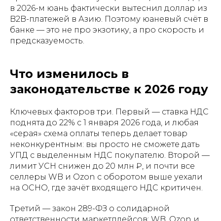
в 2026-м юань фактически вытеснил доллар из
B2B-платежей в Азию. Поэтому юаневый счёт в
банке — это не про экзотику, а про скорость и
предсказуемость.
Что изменилось в
законодательстве к 2026 году
Ключевых факторов три. Первый — ставка НДС
поднята до 22% с 1 января 2026 года, и любая
«серая» схема оплаты теперь делает товар
неконкурентным: вы просто не сможете дать
УПД с выделенным НДС покупателю. Второй —
лимит УСН снижен до 20 млн ₽, и почти все
селлеры WB и Ozon с оборотом выше уехали
на ОСНО, где зачёт входящего НДС критичен.
Третий — закон 289-ФЗ о солидарной
ответственности маркетплейсов: WB, Ozon и