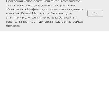
Продолжая использовать наш сайт, вы соглашаетесь
с политикой конфиденциальности и условиями
обработки cookie-файлов, пользовательских данных с
OK
помощью Яндекс.Метрика, необходимых для
аналитики и улучшения качества работы сайта и
сервиса. Запретить эти действия можно в настройках
браузера.
Обсудить проект
Напишите нам в WhatsApp — обсудим
ваш проект и рассчитаем стоимость.
Связаться