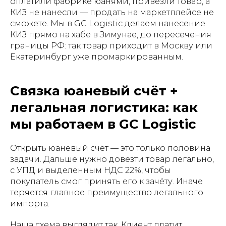
оплатили фабрике юанями, привезли товар, а
КИЗ не нанесли — продать на маркетплейсе не
сможете. Мы в GC Logistic делаем нанесение
КИЗ прямо на хабе в Зимунае, до пересечения
границы РФ: так товар приходит в Москву или
Екатеринбург уже промаркированным.
Связка юаневый счёт +
легальная логистика: как
мы работаем в GC Logistic
Открыть юаневый счёт — это только половина
задачи. Дальше нужно довезти товар легально,
с УПД и выделенным НДС 22%, чтобы
покупатель смог принять его к зачёту. Иначе
теряется главное преимущество легального
импорта.
Наша схема выглядит так. Клиент платит