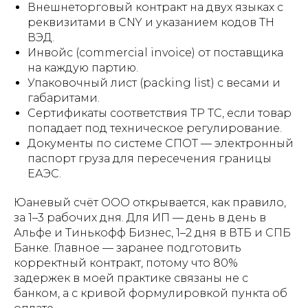
Внешнеторговый контракт на двух языках с
реквизитами в CNY и указанием кодов ТН
ВЭД.
Инвойс (commercial invoice) от поставщика
на каждую партию.
Упаковочный лист (packing list) с весами и
габаритами.
Сертификаты соответствия ТР ТС, если товар
попадает под техническое регулирование.
Документы по системе СПОТ — электронный
паспорт груза для пересечения границы
ЕАЭС.
Юаневый счёт ООО открывается, как правило,
за 1–3 рабочих дня. Для ИП — день в день в
Альфе и Тинькофф Бизнес, 1–2 дня в ВТБ и СПБ
Банке. Главное — заранее подготовить
корректный контракт, потому что 80%
задержек в моей практике связаны не с
банком, а с кривой формулировкой пункта об