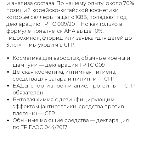
и анализа состава. По нашему опыту, около 70%
позиций корейско-китайской косметики,
которые селлеры тащат с 1688, попадают под
декларацию ТР ТС 009/2011. Но как только в
формуле появляется AHA выше 10%,
гидрохинон, фторид или заявка «для детей до
3 лет» — мы уходим в СГР.
Косметика для взрослых, обычные кремы и
шампуни — декларация ТР ТС 009
Детская косметика, интимная гигиена,
средства для загара и пилинги — СГР
БАДы, спортивное питание, протеины — СГР
обязателен
Бытовая химия с дезинфицирующим
эффектом (антисептики, средства против
плесени) — СГР
Обычные моющие средства — декларация
по ТР ЕАЭС 044/2017