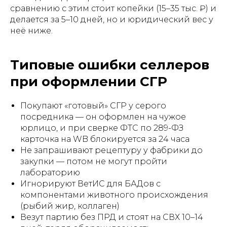
сравнению с этим стоит копейки (15–35 тыс. ₽) и
делается за 5–10 дней, но и юридический вес у
неё ниже.
Типовые ошибки селлеров
при оформлении СГР
Покупают «готовый» СГР у серого
посредника — он оформлен на чужое
юрлицо, и при сверке ФТС по 289-ФЗ
карточка на WB блокируется за 24 часа
Не запрашивают рецептуру у фабрики до
закупки — потом не могут пройти
лабораторию
Игнорируют ВетИС для БАДов с
компонентами животного происхождения
(рыбий жир, коллаген)
Везут партию без ПРД и стоят на СВХ 10–14