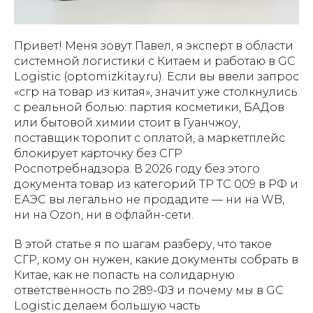
Привет! Меня зовут Павел, я эксперт в области
системной логистики с Китаем и работаю в GC
Logistic (optomizkitay.ru). Если вы ввели запрос
«сгр на товар из китая», значит уже столкнулись
с реальной болью: партия косметики, БАДов
или бытовой химии стоит в Гуанчжоу,
поставщик торопит с оплатой, а маркетплейс
блокирует карточку без СГР
Роспотребнадзора. В 2026 году без этого
документа товар из категорий ТР ТС 009 в РФ и
ЕАЭС вы легально не продадите — ни на WB,
ни на Ozon, ни в офлайн-сети.
В этой статье я по шагам разберу, что такое
СГР, кому он нужен, какие документы собрать в
Китае, как не попасть на солидарную
ответственность по 289-ФЗ и почему мы в GC
Logistic делаем большую часть