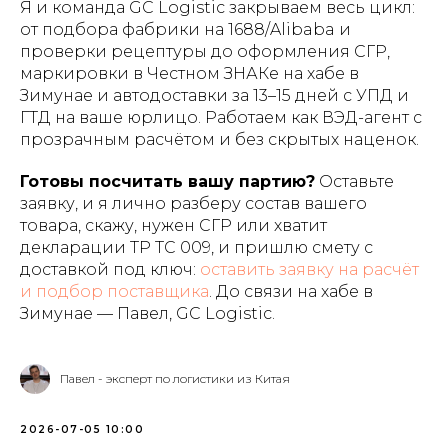
Я и команда GC Logistic закрываем весь цикл:
от подбора фабрики на 1688/Alibaba и
проверки рецептуры до оформления СГР,
маркировки в Честном ЗНАКе на хабе в
Зимунае и автодоставки за 13–15 дней с УПД и
ГТД на ваше юрлицо. Работаем как ВЭД-агент с
прозрачным расчётом и без скрытых наценок.
Готовы посчитать вашу партию?
Оставьте
заявку, и я лично разберу состав вашего
товара, скажу, нужен СГР или хватит
декларации ТР ТС 009, и пришлю смету с
доставкой под ключ:
оставить заявку на расчёт
и подбор поставщика
. До связи на хабе в
Зимунае — Павел, GC Logistic.
Павел - эксперт по логистики из Китая
2026-07-05 10:00