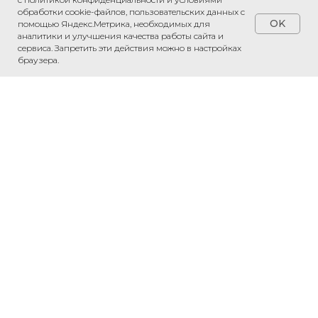
обработки cookie-файлов, пользовательских данных с
OK
помощью Яндекс.Метрика, необходимых для
аналитики и улучшения качества работы сайта и
сервиса. Запретить эти действия можно в настройках
браузера.
Обсудить проект
Напишите нам в WhatsApp — обсудим
ваш проект и рассчитаем стоимость.
Связаться