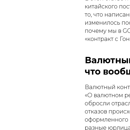
китайского пос
то, что написан
изменилось по
почему мы в GC
«контракт с Го
Валютный
что вооб
Валютный контр
«О валютном ре
обросли отрас
отказов происх
оформленного 
разные юрлица