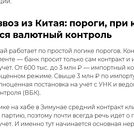
ций.
ввоз из Китая: пороги, при
ся валютный контроль
тай работает по простой логике порогов. Ко
аленте — банк просит только сам контракт и 
учёт. От 600 тыс. до 3 млн ₽ — импортный к
ощённом режиме. Свыше 3 млн ₽ по импорту 
лноценная постановка на учёт с УНК и вед
нтроля (ВБК).
ике на хабе в Зимунае средний контракт кл
а партию, поэтому почти всегда речь идёт о
учёт. И именно тут начинается основная не