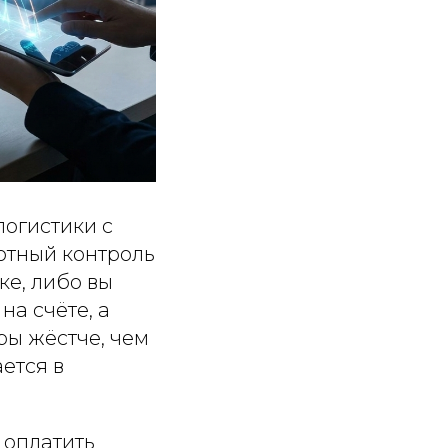
логистики с
лютный контроль
ке, либо вы
на счёте, а
гры жёстче, чем
ется в
о оплатить