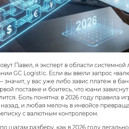
овут Павел, я эксперт в области системной 
нии GC Logistic. Если вы ввели запрос «ва
— значит, у вас уже либо завис платёж в бан
рвой поставке и боитесь, что юани зависнут 
лится. Боль понятна: в 2026 году правила и
назад, и любая мелочь в инвойсе превраща
еписку с валютным контролёром.
я по шагам разберу, как в 2026 году легальн