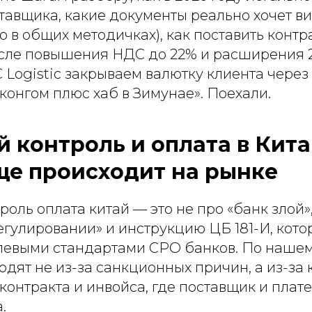
тавщика, какие документы реально хочет ви
о в общих методичках), как поставить контра
сле повышения НДС до 22% и расширения 2
 Logistic закрываем валютку клиента через
нконгом плюс хаб в Зимунае». Поехали.
 контроль и оплата в Китай
ще происходит на рынке
оль оплата китай — это не про «банк злой»,
гулировании» и инструкцию ЦБ 181-И, котор
левыми стандартами СРО банков. По нашему 
одят не из-за санкционных причин, а из-за 
контракта и инвойса, где поставщик и пла
.