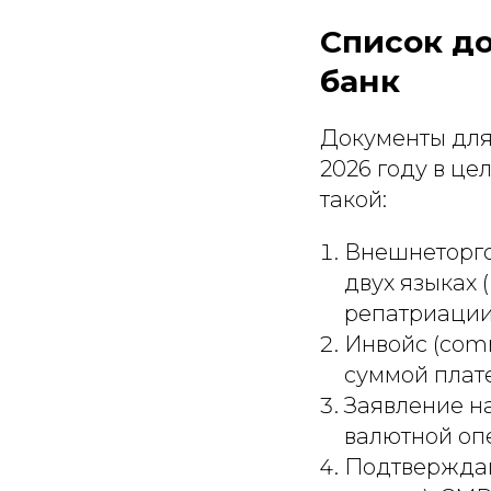
Список до
банк
Документы для
2026 году в ц
такой:
Внешнеторго
двух языках 
репатриации
Инвойс (comm
суммой плат
Заявление на
валютной оп
Подтверждаю