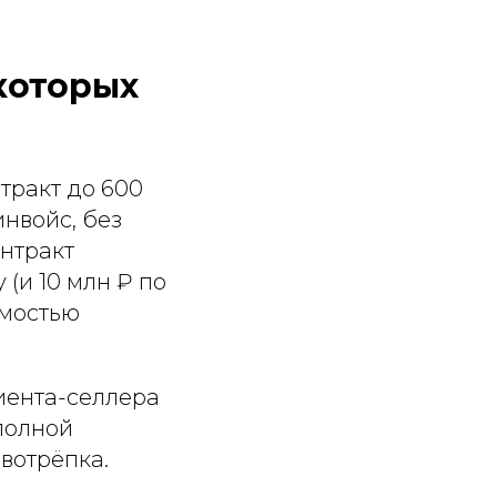
 которых
нтракт до 600
инвойс, без
онтракт
(и 10 млн ₽ по
омостью
иента-селлера
 полной
рвотрёпка.