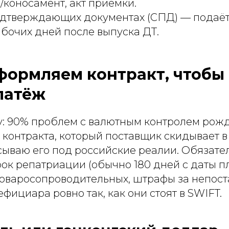
/коносамент, акт приёмки.
одтверждающих документах (СПД) — подаётс
абочих дней после выпуска ДТ.
формляем контракт, чтобы 
латёж
у: 90% проблем с валютным контролем рож
контракта, который поставщик скидывает в
сываю его под российские реалии. Обязате
ок репатриации (обычно 180 дней с даты пл
товаросопроводительных, штрафы за непост
фициара ровно так, как они стоят в SWIFT.