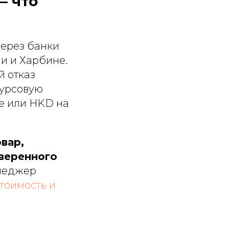
— что
через банки
и и Харбине.
й отказ
курсовую
е или HKD на
вар,
веренного
неджер
стоимость и