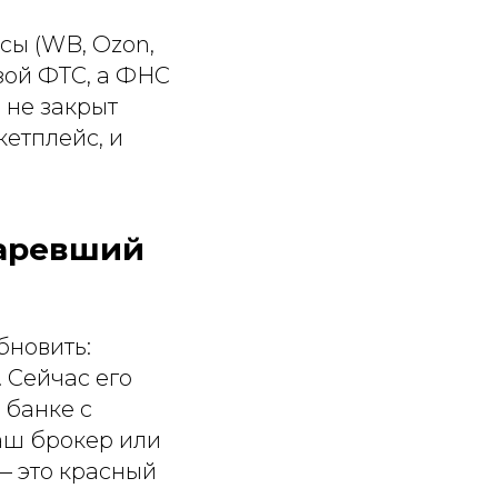
сы (WB, Ozon,
зой ФТС, а ФНС
 не закрыт
кетплейс, и
таревший
бновить:
. Сейчас его
 банке с
аш брокер или
— это красный