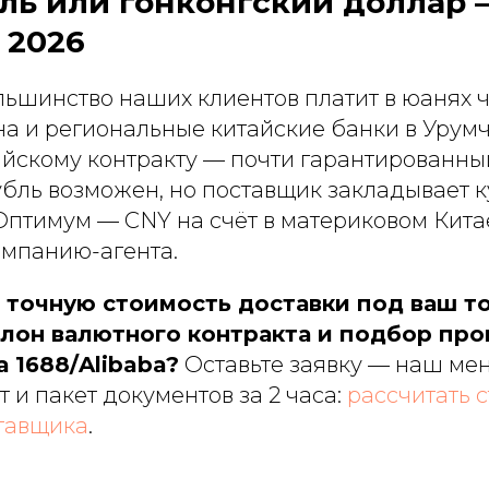
ль или гонконгский доллар 
 2026
льшинство наших клиентов платит в юанях 
на и региональные китайские банки в Урумч
айскому контракту — почти гарантированны
убль возможен, но поставщик закладывает 
Оптимум — CNY на счёт в материковом Кита
омпанию-агента.
ь точную стоимость доставки под ваш то
лон валютного контракта и подбор про
 1688/Alibaba?
Оставьте заявку — наш ме
 и пакет документов за 2 часа:
рассчитать 
тавщика
.