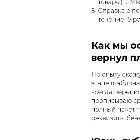
товары), CMR
Справка о п
течение 15 р
Как мы о
вернул п
По опыту скаж
этапе шаблона 
всегда перепи
прописываю ср
полный пакет 
реквизиты бене