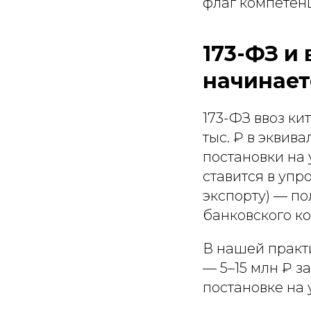
флаг компетен
173-ФЗ и 
начинает
173-ФЗ ввоз ки
тыс. ₽ в эквив
постановки на 
ставится в упр
экспорту) — по
банковского ко
В нашей практ
— 5–15 млн ₽ з
постановке на 