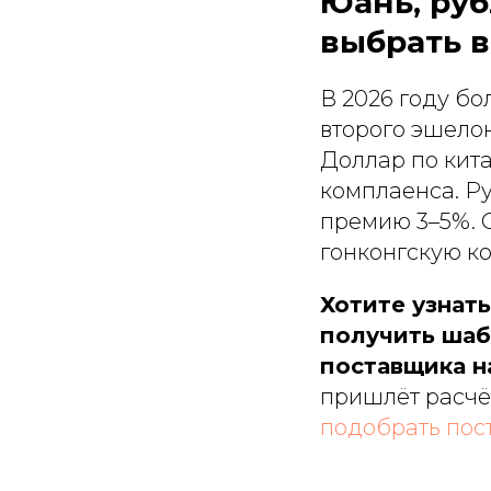
Юань, руб
выбрать в
В 2026 году бо
второго эшело
Доллар по кит
комплаенса. Р
премию 3–5%. 
гонконгскую к
Хотите узнат
получить шаб
поставщика на
пришлёт расчёт
подобрать пос