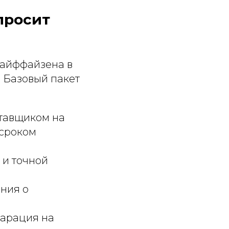
просит
Райффайзена в
 Базовый пакет
ставщиком на
 сроком
 и точной
ения о
ларация на