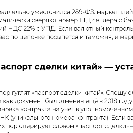
раллельно ужесточился 289-ФЗ: маркетплей
матически сверяют номер ГТД селлера с ба
ий НДС 22% с УПД. Если валютный контроль
вас по цепочке посыпется и таможня, и мар
паспорт сделки китай» — ус
пор гуглят «паспорт сделки китай». Спешу о
 как документ был отменён ещё в 2018 году
новка контракта на учёт в уполномоченном
НК (уникального номера контракта). Если в
их пор оперирует словом «паспорт сделки» 