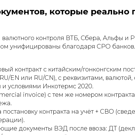
кументов, которые реально 
 валютного контроля ВТБ, Сбера, Альфы и 
елом унифицированы благодаря СРО банков.
вый контракт с китайским/гонконгским по
(RU/EN или RU/CN), с реквизитами, валютой,
 и условиями Инкотермс 2020.
ercial invoice) с тем же номером контракта
ежа.
 постановку контракта на учёт + СВО (свед
ерации).
щие документы ВЭД после ввоза: ДТ (дек