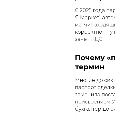
С 2025 года па
Я.Маркет) авто
матчит входящ
корректно — у 
зачёт НДС.
Почему «
термин
Многие до сих 
паспорт сделки
заменила поста
присвоением У
бухгалтер до с