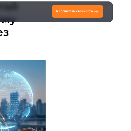
тай
Рассчитать стоимость
ому
ез