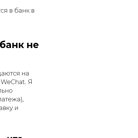
я в банк в
банк не
даются на
 WeChat. Я
льно
атежа),
авку и