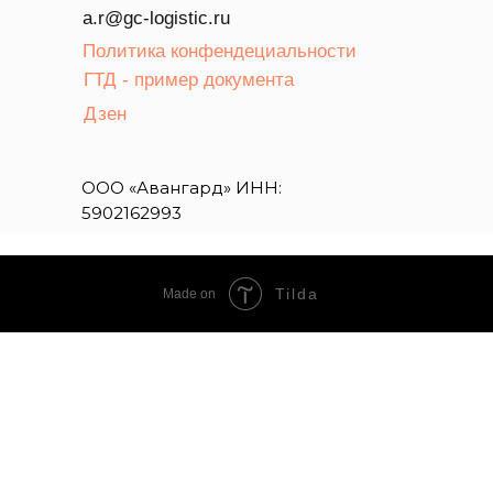
a.r@gc-logistic.ru
Политика конфендециальности
ГТД - пример документа
Дзен
ООО «Авангард» ИНН:
5902162993
Tilda
Made on
BY HRASH
КИТАЙСКИЙ ЧАЙ