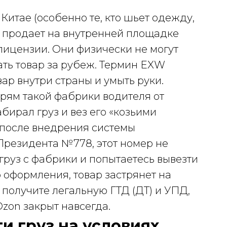
Китае (особенно те, кто шьет одежду,
 продает на внутренней площадке
 лицензии. Они физически не могут
ать товар за рубеж. Термин EXW
ар внутри страны и умыть руки.
рям такой фабрики водителя от
абирал груз и вез его «козьими
 после внедрения системы
резидента №778, этот номер не
 груз с фабрики и попытаетесь вывезти
 оформления, товар застрянет на
 получите легальную ГТД (ДТ) и УПД,
Ozon закрыт навсегда.
и груз на условиях