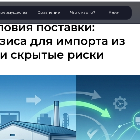
реимущества
Сравнение
Что с карго?
Блог
ловия поставки:
зиса для импорта из
 и скрытые риски