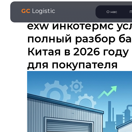
GC
Logistic
О нас
П
exw инкотермс ус
полный разбор ба
Китая в 2026 году
для покупателя