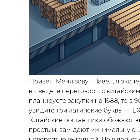
Привет! Меня зовут Павел, я экспе
вы ведете переговоры с китайским
планируете закупки на 1688, то в 
увидите три латинские буквы — E
Китайские поставщики обожают эт
простым: вам дают минимальную це
невероятно выгодной. Но в логисти