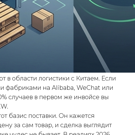
рт в области логистики с Китаем. Если
и фабриками на Alibaba, WeChat или
90% случаев в первом же инвойсе вы
XW.
от базис поставки. Он кажется
ну за сам товар, и сделка выглядит
ке чудес не бывает. В реалиях 2026