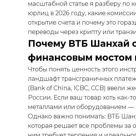
масштабной статье я разберу по ко
юрлиц в 2026 году, какие комисси
открытие счета и почему это гора
переводы через крипту или транз
Почему ВТБ Шанхай 
финансовым мостом в
Чтобы понять ценность этого инст
ландшафт трансграничных платеж
(Bank of China, ICBC, CCB) ввели
России. Если ваш товар хоть как-т
металлами или оборудованием — пл
Однако важно понимать: ВТБ Шанх
которая решает все проблемы за 
ним требует терпения и идеальног