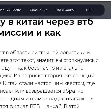
реимущества
Сравнение
Что с карго?
Блог
 в китай через втб
миссии и как
рт в области системной логистики и
те этот текст, значит, вы столкнулись с
году — как безопасно и легально
щику. Из-за риска вторичных санкций
 Китай стали настоящим квестом, где
исает или возвращается обратно.
ень одним из самых надежных «окон»
тся филиал ВТБ Шанхай. В этой