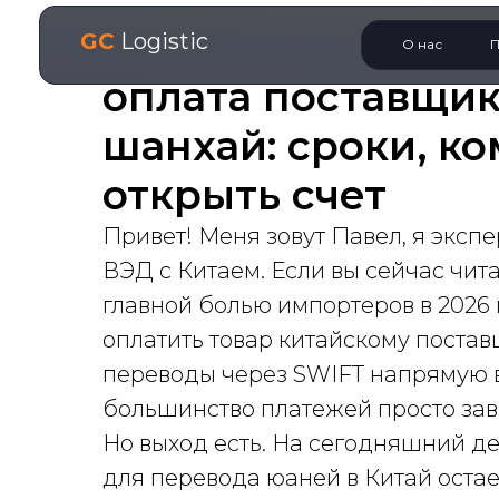
GC
Logistic
О нас
П
оплата поставщику
шанхай: сроки, ко
открыть счет
Привет! Меня зовут Павел, я экспе
ВЭД с Китаем. Если вы сейчас читае
главной болью импортеров в 2026 
оплатить товар китайскому постав
переводы через SWIFT напрямую в
большинство платежей просто зав
Но выход есть. На сегодняшний д
для перевода юаней в Китай остае