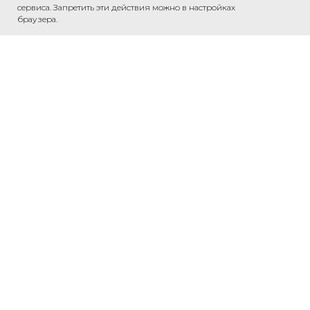
сервиса. Запретить эти действия можно в настройках
браузера.
Обсудить проект
Напишите нам в WhatsApp — обсудим
ваш проект и рассчитаем стоимость.
Связаться