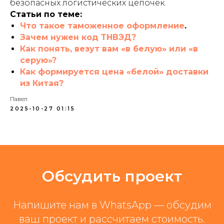
безопасных логистических цепочек.
Статьи по теме:
Что такое таможенное оформление
.
Зачем нужен код ТНВЭД?
Как понять, везут вам «в белую» или «в
серую»?
Как формируется цена «белой» доставки
из Китая?
Павел
2025-10-27 01:15
Обсудить проект
Напишите нам в WhatsApp — обсудим
ваш проект и рассчитаем стоимость.