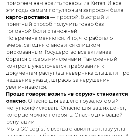
помогаем вам возить товары из Китая. И все
эти годы самым популярным запросом была
карго-доставка
— простой, быстрый и
понятный способ получить товар без
головной боли с таможней.
Но времена меняются. И то, что работало
вчера, сегодня становится слишком
рискованным. Государство все активнее
борется с «серыми» схемами. Таможенный
контроль ужесточается, требования к
документам растут (вы наверняка слышали про
недавние указы), штрафы за нарушения
увеличиваются.
Проще говоря: возить «в серую» становится
опасно.
Опасно для вашего груза, который
могут конфисковать. Опасно для ваших денег,
которые можно потерять. Опасно для вашей
репутации.
Мы в GC Logistic всегда ставили во главу угла
надежность и безопасность наших клиентов. И