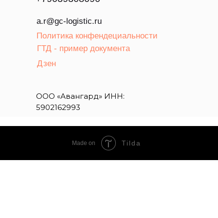
a.r@gc-logistic.ru
Политика конфендециальности
ГТД - пример документа
Дзен
ООО «Авангард» ИНН:
5902162993
Tilda
Made on
BY HRASH
КИТАЙСКИЙ ЧАЙ