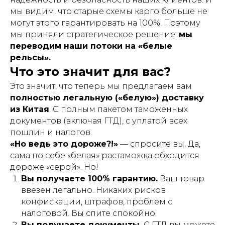
мы видим, что старые схемы карго больше не
могут этого гарантировать на 100%. Поэтому
мы приняли стратегическое решение:
мы
переводим наши потоки на «белые
рельсы».
Что это значит для вас?
Это значит, что теперь мы предлагаем вам
полностью легальную («белую») доставку
из Китая
. С полным пакетом таможенных
документов (включая ГТД), с уплатой всех
пошлин и налогов.
«Но ведь это дороже?!»
— спросите вы. Да,
сама по себе «белая» растаможка обходится
дороже «серой». Но!
Вы получаете 100% гарантию.
Ваш товар
ввезен легально. Никаких рисков
конфискации, штрафов, проблем с
налоговой. Вы спите спокойно.
Вы получаете документы.
С ГТД вы можете