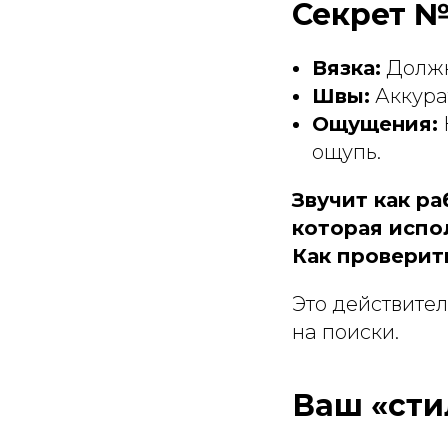
Секрет №
Вязка:
Должна
Швы:
Аккура
Ощущения:
ощупь.
Звучит как ра
которая испо
Как проверит
Это действител
на поиски.
Ваш «сти