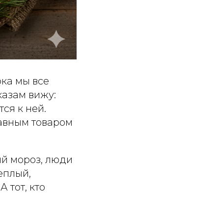
ока мы все
казам вижу:
ся к ней.
лавным товаром
ый мороз, люди
теплый,
 тот, кто