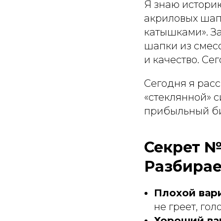
Я знаю истори
акриловых шапо
катышками». З
шапки из смес
и качество. Се
Сегодня я расс
«стеклянной» с
прибыльный би
Секрет №1
Разбирае
Плохой вари
не греет, гол
Хороший вар