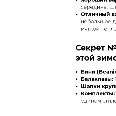
середина. Ше
Отличный ва
небольшое до
мягкой, тепл
Секрет №
этой зим
Бини (Beanie
Балаклавы:
Шапки круп
Комплекты:
едином стиле