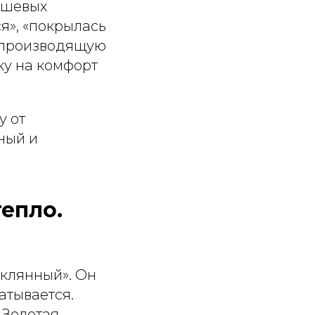
ешевых
я», «покрылась
, производящую
ку на комфорт
у от
тный и
тепло.
еклянный». Он
катывается.
Золотая