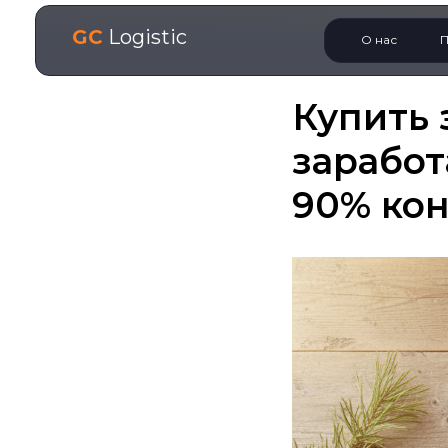
GC
Logistic
О нас
П
Купить 
заработ
90% кон