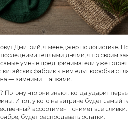
овут Дмитрий, я менеджер по логистике. П
последними теплыми днями, я по своим за
 самые умные предприниматели уже готовят
 китайских фабрик к ним едут коробки с г
она — зимними шапками.
 Потому что они знают: когда ударит перв
зины. И тот, у кого на витрине будет самый 
ественный ассортимент, снимет все сливки. А
ноябре, будет распродавать остатки.