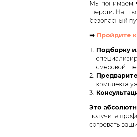
Мы понимаем, ч
шерсти. Наш к
безопасный пу
➡️
Пройдите к
Подборку и
специализир
смесовой шер
Предварите
комплекта уж
Консультац
Это абсолютно
получите проф
согревать ваши