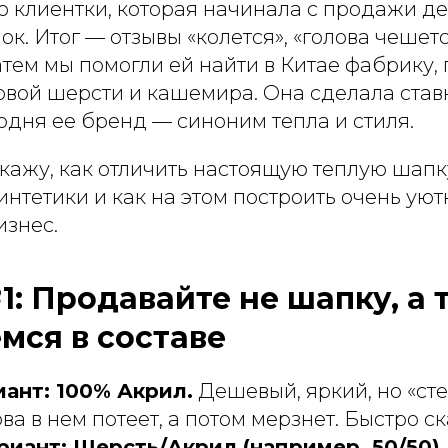
ю клиентки, которая начинала с продажи д
к. Итог — отзывы «колется», «голова чешетс
атем мы помогли ей найти в Китае фабрику
овой шерсти и кашемира. Она сделала став
годня ее бренд — синоним тепла и стиля.
кажу, как отличить настоящую теплую шапк
интетики и как на этом построить очень ую
знес.
: Продавайте не шапку, а 
мся в составе
ант: 100% Акрил.
Дешевый, яркий, но «ст
ова в нем потеет, а потом мерзнет. Быстро с
иант: Шерсть/Акрил (например, 50/50).