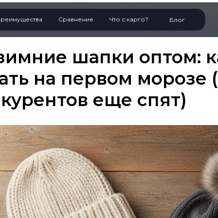
реимущества
Сравнение
Что с карго?
Блог
зимние шапки оптом: к
ать на первом морозе 
курентов еще спят)