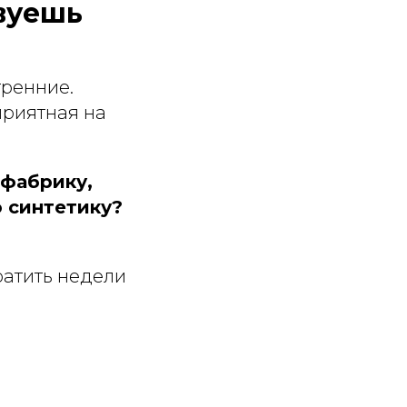
твуешь
.
тренние.
приятная на
 фабрику,
 синтетику?
ратить недели