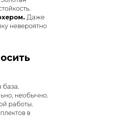
стойкость.
охером.
Даже
пку невероятно
носить
 база.
льно, необычно.
ой работы.
плектов в