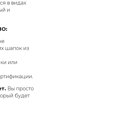
ся в видах
ый и
НО:
ые
их шапок из
ки или
ертификации.
ет.
Вы просто
торый будет