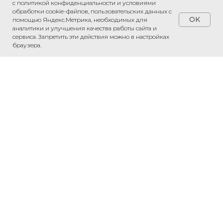
с политикой конфиденциальности и условиями
обработки cookie-файлов, пользовательских данных с
OK
помощью Яндекс.Метрика, необходимых для
аналитики и улучшения качества работы сайта и
сервиса. Запретить эти действия можно в настройках
ПРИВЕЗЕМ ЛЮБОЙ ТОВАР ИЗ КИТАЯ
браузера.
«Рассчитаем стоимость доставки»
Обсудить проект
Напишите нам в WhatsApp — обсудим
ваш проект и рассчитаем стоимость.
Связаться