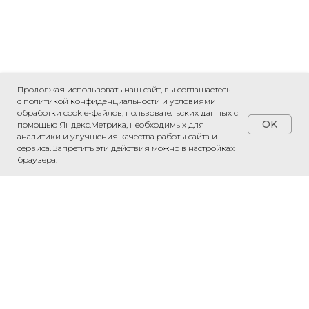
Продолжая использовать наш сайт, вы соглашаетесь
с политикой конфиденциальности и условиями
обработки cookie-файлов, пользовательских данных с
OK
помощью Яндекс.Метрика, необходимых для
аналитики и улучшения качества работы сайта и
сервиса. Запретить эти действия можно в настройках
ПРИВЕЗЕМ ЛЮБОЙ ТОВАР ИЗ КИТАЯ
браузера.
«Рассчитаем стоимость доставки»
Обсудить проект
Напишите нам в WhatsApp — обсудим
ваш проект и рассчитаем стоимость.